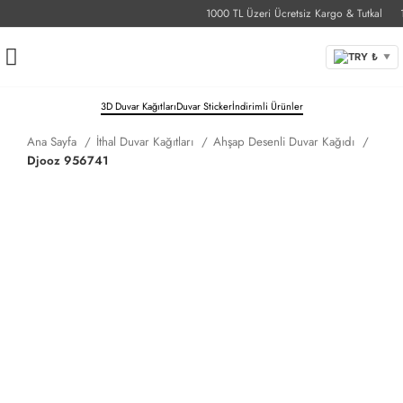
1000 TL Üzeri Ücretsiz Kargo & Tutkal
1-3
TRY ₺
▼
3D Duvar Kağıtları
Duvar Sticker
İndirimli Ürünler
Ana Sayfa
İthal Duvar Kağıtları
Ahşap Desenli Duvar Kağıdı
Djooz 956741
Djooz 956741
₺
26 adet stokta