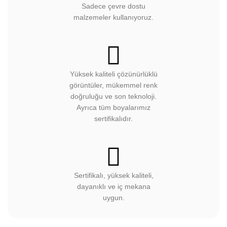
dayanıklı ve iç mekana
uygun.
HAKKIMIZDA
İLETIŞIM
SPONSORLUKLAR
SATIŞ YAP
BAYI PANELI
GIZLILIK VE GÜVENLIK
İADE VE DEĞIŞIM BILGILERI
KARGO BILGILERI
KIŞISEL VERILERIN KORUNMASI
MESAFELI SATIŞ SÖZLEŞMESI