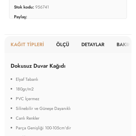
Silinebilir ve Güneşe Dayanıklı
Canlı Renkler
Parça Genişliği 100-105cm'dir
Renkler Yarı Mattır
Tutkal Gereklidir
Kolaylıkla Sökülebilir
A Sınıfı Yangına Dayanıklı
Dokulu Duvar Kağıdı
Elyaf Tabanlı
220gr/m2
PVC İçermez
Silinebilir ve Güneşe Dayanıklı
Yarı Mat Yüzekli
Parça Genişliği 100-102cm'dir