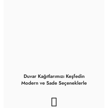
Sadece çevre dostu
malzemeler kullanıyoruz.
Yüksek kaliteli çözünürlüklü
görüntüler, mükemmel renk
doğruluğu ve son teknoloji.
Ayrıca tüm boyalarımız
sertifikalıdır.
Sertifikalı, yüksek kaliteli,