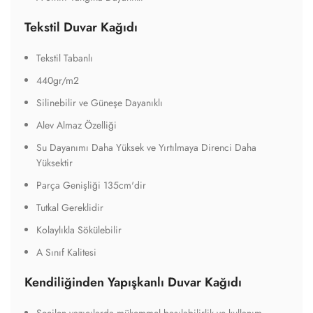
A Sınıf Kalitesi
Kendiliğinden Yapışkanlı Duvar Kağıdı
Seçilen yazıcılarda mükemmel basılabilirlik ve kullanım
Üstün beyazlık ve yüksek opaklık özelliğine sahip film
Çok çeşitli yüzeylerde kolay kesim ve uygulama
Şeffaf kalıcı veya çıkarılabilir yapışkan yapılara sahip yüksek
opaklık filmi, kaplamaya olanak tanır
geniş bir uygulama yelpazesi sunar ve müşteri envanterini
önemli ölçüde azaltır
Hızlı ve kolay uygulama sağlayan MPI 3024 HOP Easy Apply,
etkili kapatma performansı
95 mikron mat beyaz yüksek opaklık