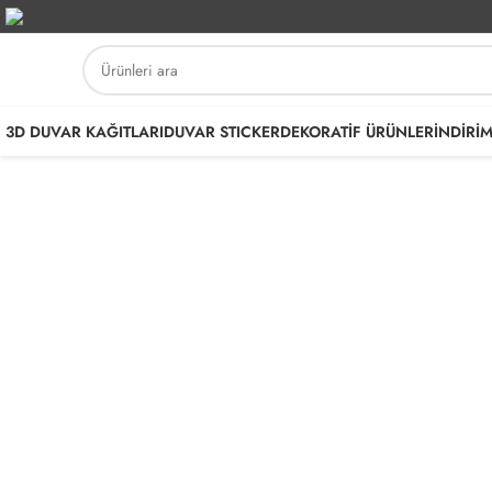
3D DUVAR KAĞITLARI
DUVAR STICKER
DEKORATİF ÜRÜNLER
İNDİRİ