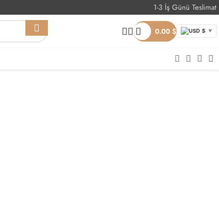
1-3 İş Günü Teslimat
Whatsapp Sipariş
0.00
$
USD $
▼