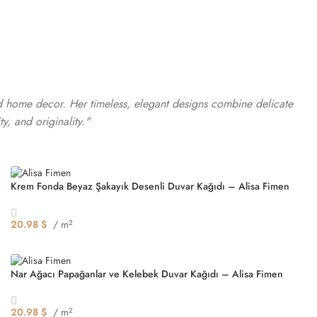
 and home decor. Her timeless, elegant designs combine delicate
y, and originality."
Krem Fonda Beyaz Şakayık Desenli Duvar Kağıdı – Alisa Fimen
20.98
$
/ m
2
Seçenekler
Nar Ağacı Papağanlar ve Kelebek Duvar Kağıdı – Alisa Fimen
20.98
$
/ m
2