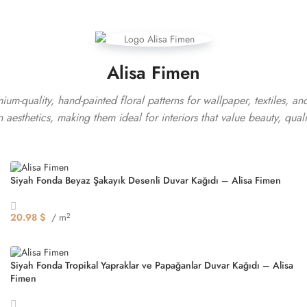
Alisa Fimen
mium-quality, hand-painted floral patterns for wallpaper, textiles,
n aesthetics, making them ideal for interiors that value beauty, qualit
Siyah Fonda Beyaz Şakayık Desenli Duvar Kağıdı – Alisa Fimen
20.98
$
/ m
2
Seçenekler
Siyah Fonda Tropikal Yapraklar ve Papağanlar Duvar Kağıdı – Alisa
Fimen