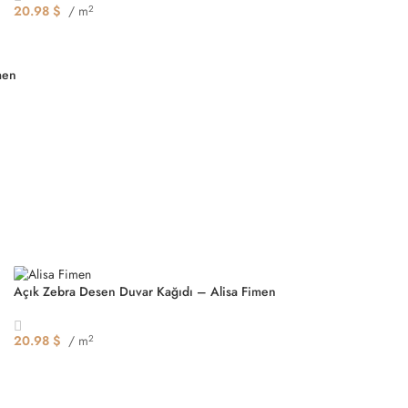
20.98
$
/ m
2
Seçenekler
men
Açık Zebra Desen Duvar Kağıdı – Alisa Fimen
20.98
$
/ m
2
Seçenekler