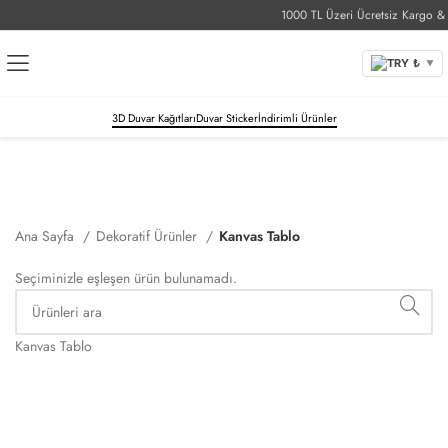
1000 TL Üzeri Ücretsiz Kargo & T
TRY ₺
▼
3D Duvar Kağıtları
Duvar Sticker
İndirimli Ürünler
Kanvas Tablo
Ana Sayfa
Dekoratif Ürünler
Kategoriler
Kanvas Tablo
Seçiminizle eşleşen ürün bulunamadı.
Kanvas Tablo