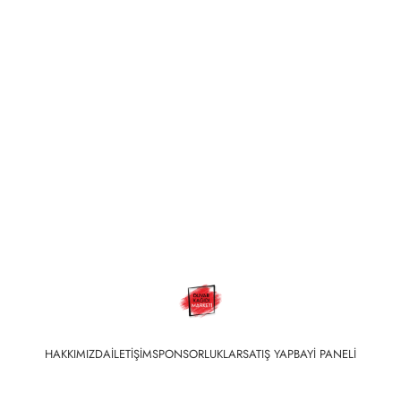
HAKKIMIZDA
İLETIŞIM
SPONSORLUKLAR
SATIŞ YAP
BAYI PANELI