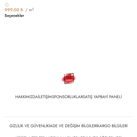
999.00
₺
/ m
2
Seçenekler
HAKKIMIZDA
İLETIŞIM
SPONSORLUKLAR
SATIŞ YAP
BAYI PANELI
GIZLILIK VE GÜVENLIK
İADE VE DEĞIŞIM BILGILERI
KARGO BILGILERI