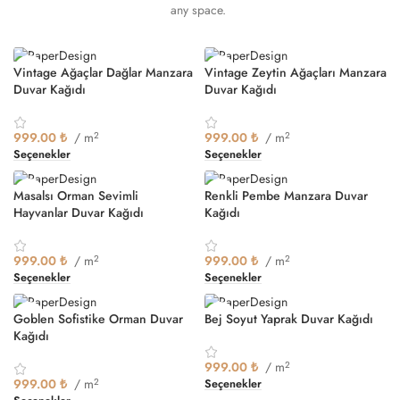
any space.
Vintage Ağaçlar Dağlar Manzara
Vintage Zeytin Ağaçları Manzara
Duvar Kağıdı
Duvar Kağıdı
999.00
₺
/ m
2
999.00
₺
/ m
2
Seçenekler
Seçenekler
Masalsı Orman Sevimli
Renkli Pembe Manzara Duvar
Hayvanlar Duvar Kağıdı
Kağıdı
999.00
₺
/ m
2
999.00
₺
/ m
2
Seçenekler
Seçenekler
Goblen Sofistike Orman Duvar
Bej Soyut Yaprak Duvar Kağıdı
Kağıdı
999.00
₺
/ m
2
999.00
₺
/ m
2
Seçenekler