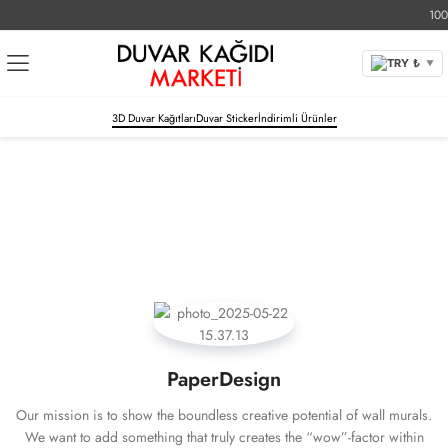
1000 T
TRY ₺
▼
3D Duvar Kağıtları
Duvar Sticker
İndirimli Ürünler
PaperDesign
Our mission is to show the boundless creative potential of wall murals.
We want to add something that truly creates the “wow”-factor within