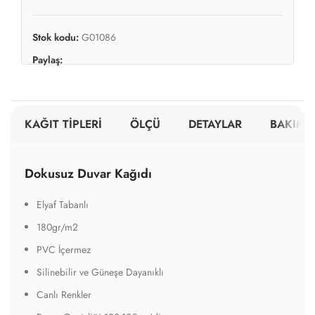
Stok kodu:
G01086
Paylaş:
KAĞIT TİPLERİ
ÖLÇÜ
DETAYLAR
BAKIM V
Dokusuz Duvar Kağıdı
Elyaf Tabanlı
180gr/m2
PVC İçermez
Silinebilir ve Güneşe Dayanıklı
Canlı Renkler