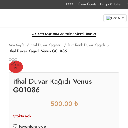
1000 TL Üzeri Ücretsiz Kargo & Tutkal
1-3
TRY ₺
▼
3D Duvar Kağıtları
Duvar Sticker
İndirimli Ürünler
Ana Sayfa
İthal Duvar Kağıtları
Düz Renk Duvar Kağıdı
ithal Duvar Kağıdı Venus G01086
TÜKEN
DI
ithal Duvar Kağıdı Venus
G01086
₺
Stokta yok
Favorilere ekle