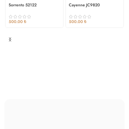
DI
DI
Sorrento 52122
Cayenne JC9820
₺
₺