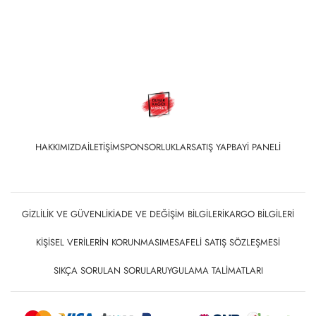
HAKKIMIZDA
İLETIŞIM
SPONSORLUKLAR
SATIŞ YAP
BAYI PANELI
GIZLILIK VE GÜVENLIK
İADE VE DEĞIŞIM BILGILERI
KARGO BILGILERI
KIŞISEL VERILERIN KORUNMASI
MESAFELI SATIŞ SÖZLEŞMESI
SIKÇA SORULAN SORULAR
UYGULAMA TALIMATLARI