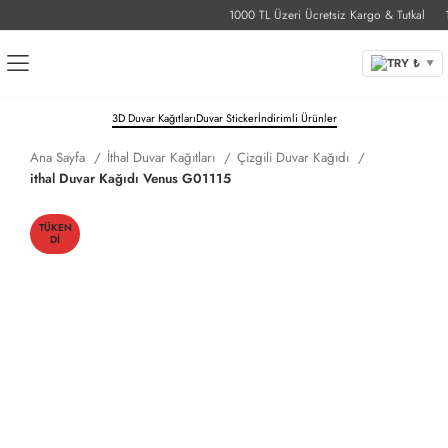
1000 TL Üzeri Ücretsiz Kargo & Tutkal
1-
TRY ₺
▼
3D Duvar Kağıtları
Duvar Sticker
İndirimli Ürünler
Ana Sayfa
İthal Duvar Kağıtları
Çizgili Duvar Kağıdı
ithal Duvar Kağıdı Venus G01115
TÜKEN
DI