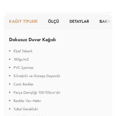
KAĞIT TİPLERİ
ÖLÇÜ
DETAYLAR
BAKIM V
Dokusuz Duvar Kağıdı
Elyaf Tabanlı
180gr/m2
PVC İçermez
Silinebilir ve Güneşe Dayanıklı
Canlı Renkler
Parça Genişliği 100-105cm'dir
Renkler Yarı Mattır
Tutkal Gereklidir