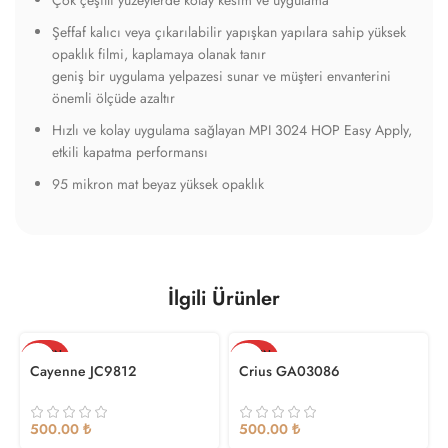
Çok çeşitli yüzeylerde kolay kesim ve uygulama
Şeffaf kalıcı veya çıkarılabilir yapışkan yapılara sahip yüksek
opaklık filmi, kaplamaya olanak tanır
geniş bir uygulama yelpazesi sunar ve müşteri envanterini
önemli ölçüde azaltır
Hızlı ve kolay uygulama sağlayan MPI 3024 HOP Easy Apply,
etkili kapatma performansı
95 mikron mat beyaz yüksek opaklık
İlgili Ürünler
TÜKEN
TÜKEN
DI
DI
Cayenne JC9812
Crius GA03086
₺
₺