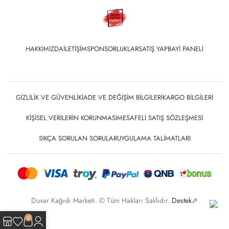
HAKKIMIZDA
İLETIŞIM
SPONSORLUKLAR
SATIŞ YAP
BAYI PANELI
GIZLILIK VE GÜVENLIK
İADE VE DEĞIŞIM BILGILERI
KARGO BILGILERI
KIŞISEL VERILERIN KORUNMASI
MESAFELI SATIŞ SÖZLEŞMESI
SIKÇA SORULAN SORULAR
UYGULAMA TALIMATLARI
Duvar Kağıdı Marketi. © Tüm Hakları Saklıdır.
Destek⬀
0