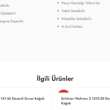
Parça Genişliği 135cm'dir
eklidir
Tutkal Gereklidir
 Sökülebilir
Kolaylıkla Sökülebilir
Yangına Dayanıklı
A Sınıf Kalitesi
İlgili Ürünler
TÜKE
NDI
 1141-36 Desenli Duvar Kağıdı
Schöner Wohnen 2 1510-25 Des
Kağıdı