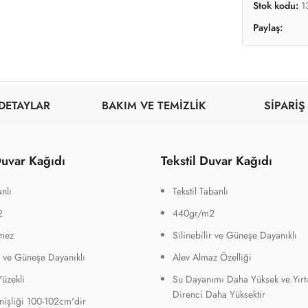
Stok kodu:
1
Paylaş:
DETAYLAR
BAKIM VE TEMİZLİK
SİPARİŞ
uvar Kağıdı
Tekstil Duvar Kağıdı
nlı
Tekstil Tabanlı
2
440gr/m2
mez
Silinebilir ve Güneşe Dayanıklı
ir ve Güneşe Dayanıklı
Alev Almaz Özelliği
Yüzekli
Su Dayanımı Daha Yüksek ve Yırt
Direnci Daha Yüksektir
işliği 100-102cm'dir