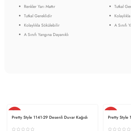
Renkler Yarı Mattır
Tutkal Ger
Tutkal Gereklidir
Kolaylıkla
Kolaylıkla Sökülebilir
A Sınıfı 
A Sınıfı Yangına Dayanıklı
TÜKE
TÜKE
NDI
NDI
Pretty Style 1141-29 Desenli Duvar Kağıdı
Pretty Style