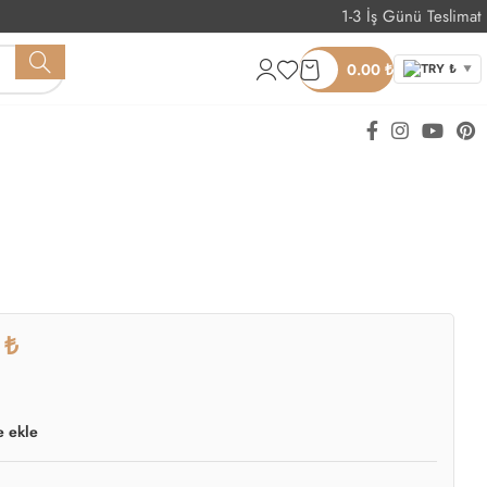
1-3 İş Günü Teslimat
Whatsapp Sipariş
0.00
₺
TRY ₺
▼
₺
e ekle