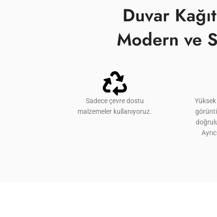
Duvar Kağıt
Modern ve S
Sadece çevre dostu
Yüksek 
malzemeler kullanıyoruz.
görünt
doğrulu
Ayrı