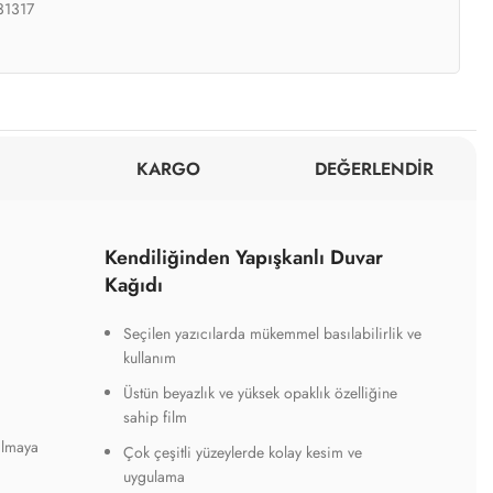
31317
KARGO
DEĞERLENDİR
Kendiliğinden Yapışkanlı Duvar
Kağıdı
Seçilen yazıcılarda mükemmel basılabilirlik ve
kullanım
Üstün beyazlık ve yüksek opaklık özelliğine
sahip film
ılmaya
Çok çeşitli yüzeylerde kolay kesim ve
uygulama