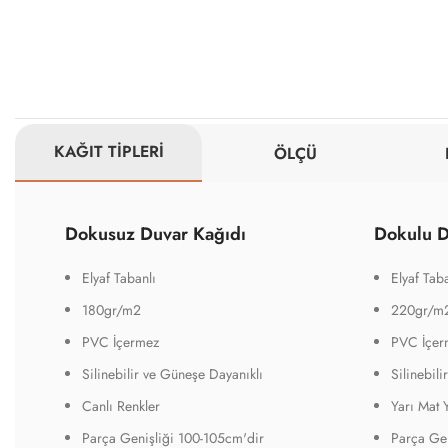
KAĞIT TİPLERİ
ÖLÇÜ
Dokusuz Duvar Kağıdı
Dokulu D
Elyaf Tabanlı
Elyaf Taba
180gr/m2
220gr/m
PVC İçermez
PVC İçer
Silinebilir ve Güneşe Dayanıklı
Silinebil
Canlı Renkler
Yarı Mat 
Parça Genişliği 100-105cm'dir
Parça Gen