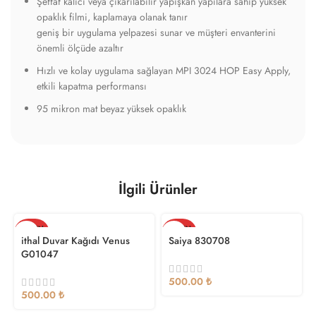
Şeffaf kalıcı veya çıkarılabilir yapışkan yapılara sahip yüksek
opaklık filmi, kaplamaya olanak tanır
geniş bir uygulama yelpazesi sunar ve müşteri envanterini
önemli ölçüde azaltır
Hızlı ve kolay uygulama sağlayan MPI 3024 HOP Easy Apply,
etkili kapatma performansı
95 mikron mat beyaz yüksek opaklık
İlgili Ürünler
TÜKEN
TÜKEN
DI
DI
ithal Duvar Kağıdı Venus
Saiya 830708
G01047
₺
₺