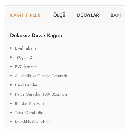
KAĞIT TİPLERİ
ÖLÇÜ
DETAYLAR
BAKIM V
Dokusuz Duvar Kağıdı
Elyaf Tabanlı
180gr/m2
PVC İçermez
Silinebilir ve Güneşe Dayanıklı
Canlı Renkler
Parça Genişliği 100-105cm'dir
Renkler Yarı Mattır
Tutkal Gereklidir
Kolaylıkla Sökülebilir