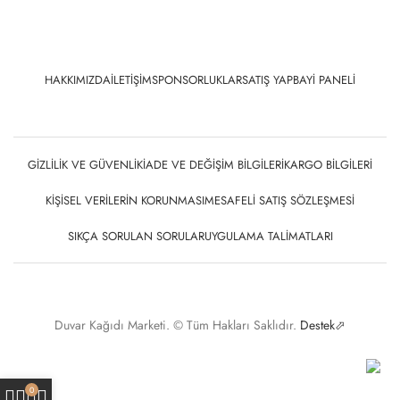
HAKKIMIZDA
İLETIŞIM
SPONSORLUKLAR
SATIŞ YAP
BAYI PANELI
GIZLILIK VE GÜVENLIK
İADE VE DEĞIŞIM BILGILERI
KARGO BILGILERI
KIŞISEL VERILERIN KORUNMASI
MESAFELI SATIŞ SÖZLEŞMESI
SIKÇA SORULAN SORULAR
UYGULAMA TALIMATLARI
Duvar Kağıdı Marketi. © Tüm Hakları Saklıdır.
Destek⬀
0