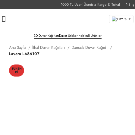
1000 TL Üzeri Ücretsiz Kargo & Tutkal
1-3 İş G
TRY ₺
▼
3D Duvar Kağıtları
Duvar Sticker
İndirimli Ürünler
Ana Sayfa
İthal Duvar Kağıtları
Damask Duvar Kağıdı
Lavera LA86107
TÜKEN
DI