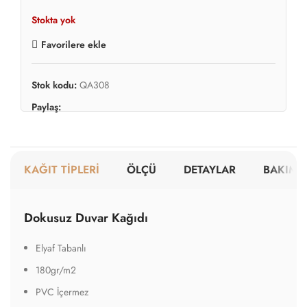
Stokta yok
Favorilere ekle
Stok kodu:
QA308
Paylaş:
KAĞIT TİPLERİ
ÖLÇÜ
DETAYLAR
BAKIM V
Dokusuz Duvar Kağıdı
Elyaf Tabanlı
180gr/m2
PVC İçermez