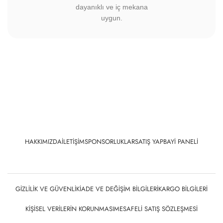
dayanıklı ve iç mekana
uygun.
HAKKIMIZDA
İLETIŞIM
SPONSORLUKLAR
SATIŞ YAP
BAYI PANELI
GIZLILIK VE GÜVENLIK
İADE VE DEĞIŞIM BILGILERI
KARGO BILGILERI
KIŞISEL VERILERIN KORUNMASI
MESAFELI SATIŞ SÖZLEŞMESI