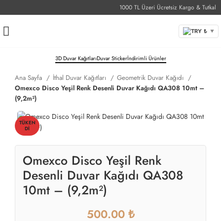
1000 TL Üzeri Ücretsiz Kargo & Tutkal
TRY ₺
▼
3D Duvar Kağıtları
Duvar Sticker
İndirimli Ürünler
Ana Sayfa
İthal Duvar Kağıtları
Geometrik Duvar Kağıdı
Omexco Disco Yeşil Renk Desenli Duvar Kağıdı QA308 10mt –
(9,2m²)
TÜKEN
DI
Omexco Disco Yeşil Renk
Desenli Duvar Kağıdı QA308
10mt – (9,2m²)
₺