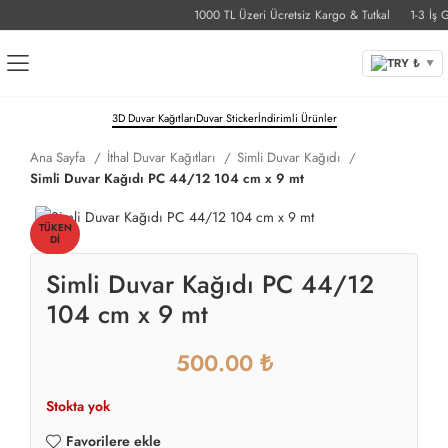
1000 TL Üzeri Ücretsiz Kargo & Tutkal
1-3 İş Gü
TRY ₺
▼
3D Duvar Kağıtları
Duvar Sticker
İndirimli Ürünler
Ana Sayfa
İthal Duvar Kağıtları
Simli Duvar Kağıdı
Simli Duvar Kağıdı PC 44/12 104 cm x 9 mt
TÜKEN
DI
Simli Duvar Kağıdı PC 44/12
104 cm x 9 mt
₺
Stokta yok
Favorilere ekle