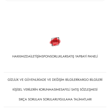
HAKKIMIZDA
İLETIŞIM
SPONSORLUKLAR
SATIŞ YAP
BAYI PANELI
GIZLILIK VE GÜVENLIK
İADE VE DEĞIŞIM BILGILERI
KARGO BILGILERI
KIŞISEL VERILERIN KORUNMASI
MESAFELI SATIŞ SÖZLEŞMESI
SIKÇA SORULAN SORULAR
UYGULAMA TALIMATLARI