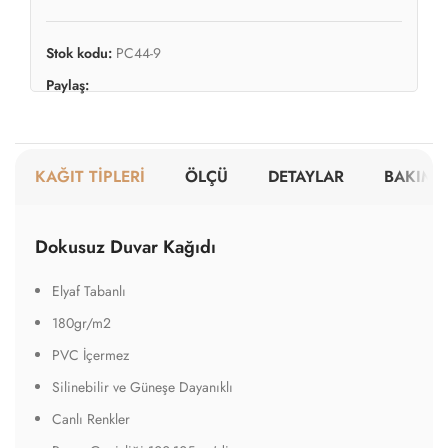
Stok kodu:
PC44-9
Paylaş:
KAĞIT TİPLERİ
ÖLÇÜ
DETAYLAR
BAKIM V
Dokusuz Duvar Kağıdı
Elyaf Tabanlı
180gr/m2
PVC İçermez
Silinebilir ve Güneşe Dayanıklı
Canlı Renkler