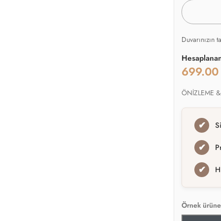
Duvarınızın t
Hesaplana
699.0
ÖNİZLEME &
✔
S
✔
P
✔
H
Örnek ürüne 