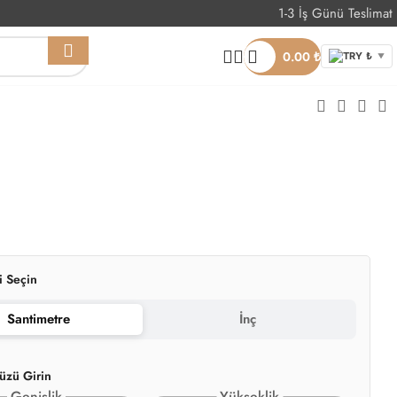
1-3 İş Günü Teslimat
Whatsapp Sipariş
0.00
₺
TRY ₺
▼
i Seçin
Santimetre
İnç
üzü Girin
Genişlik
Yükseklik