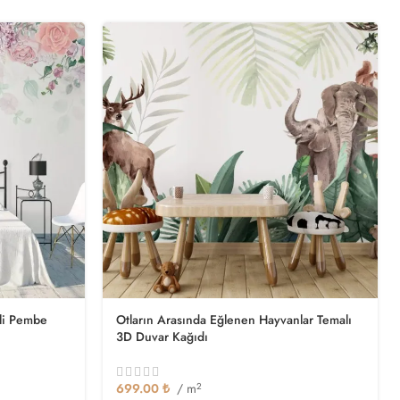
nli Pembe
Otların Arasında Eğlenen Hayvanlar Temalı
3D Duvar Kağıdı
699.00
₺
/ m
2