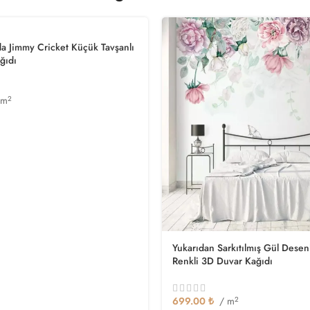
a Jimmy Cricket Küçük Tavşanlı
ğıdı
 m
2
Yukarıdan Sarkıtılmış Gül Dese
Renkli 3D Duvar Kağıdı
699.00
₺
/ m
2