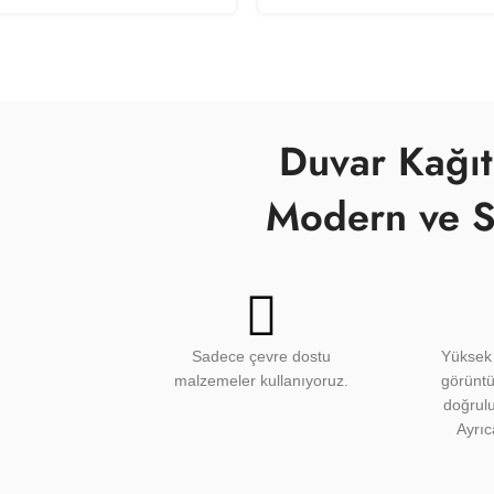
Duvar Kağıt
Modern ve S
Sadece çevre dostu
Yüksek 
malzemeler kullanıyoruz.
görünt
doğrulu
Ayrıc