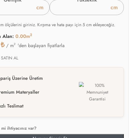
cm
cm
am ölçülerini giriniz. Kırpma ve hata payı için 5 cm ekleyeceğiz.
2
n Alan:
0.00m
0
₺
2
'den başlayan fiyatlarla
/ m
 SATIN AL
ipariş Üzerine Üretim
remium Materyaller
ızlı Teslimat
mi ihtiyacınız var?