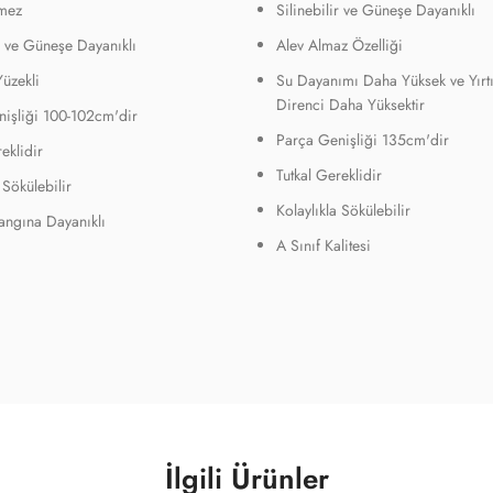
mez
Silinebilir ve Güneşe Dayanıklı
ir ve Güneşe Dayanıklı
Alev Almaz Özelliği
Yüzekli
Su Dayanımı Daha Yüksek ve Yırt
Direnci Daha Yüksektir
işliği 100-102cm'dir
Parça Genişliği 135cm'dir
eklidir
Tutkal Gereklidir
 Sökülebilir
Kolaylıkla Sökülebilir
Yangına Dayanıklı
A Sınıf Kalitesi
İlgili Ürünler