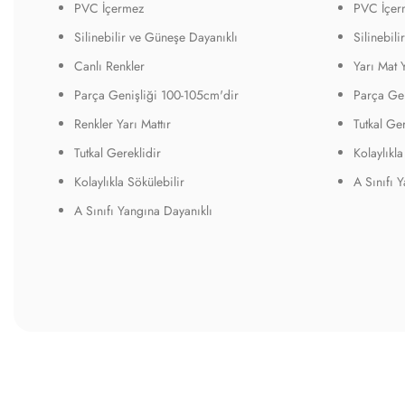
PVC İçermez
PVC İçer
Silinebilir ve Güneşe Dayanıklı
Silinebil
Canlı Renkler
Yarı Mat 
Parça Genişliği 100-105cm'dir
Parça Gen
Renkler Yarı Mattır
Tutkal Ger
Tutkal Gereklidir
Kolaylıkla
Kolaylıkla Sökülebilir
A Sınıfı 
A Sınıfı Yangına Dayanıklı