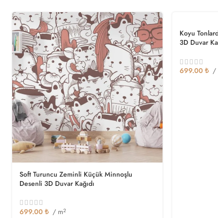
Koyu Tonlard
3D Duvar Ka
699.00
₺
/
Soft Turuncu Zeminli Küçük Minnoşlu
Desenli 3D Duvar Kağıdı
699.00
₺
/ m
2