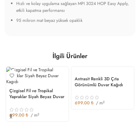
Hızlı ve kolay uygulama sağlayan MPI 3024 HOP Easy Apply,
etkili kapatma performansı
95 mikron mat beyaz yüksek opaklık
İlgili Ürünler
Antrasit Renkli 3D Çıta
Görünümlü Duvar Kağıdı
Çizgisel Fil ve Tropikal
Yapraklar Siyah Beyaz Duvar
Kağıdı
699.00
₺
/ m
2
699.00
₺
/ m
2