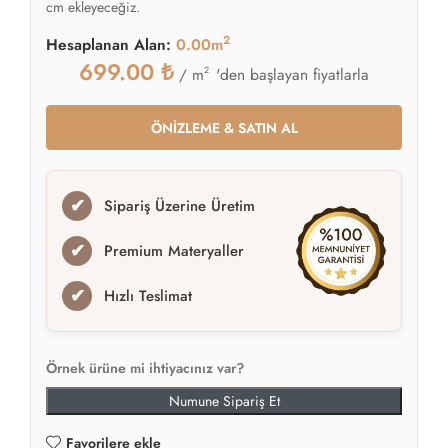
cm ekleyeceğiz.
2
Hesaplanan Alan:
0.00m
699.00
₺
2
'den başlayan fiyatlarla
/ m
ÖNİZLEME & SATIN AL
✔
Sipariş Üzerine Üretim
✔
Premium Materyaller
✔
Hızlı Teslimat
Örnek ürüne mi ihtiyacınız var?
Numune Sipariş Et
Favorilere ekle