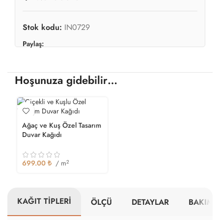
Stok kodu:
IN0729
Paylaş:
Hoşunuza gidebilir…
Ağaç ve Kuş Özel Tasarım
Duvar Kağıdı
699.00
₺
/ m
2
KAĞIT TİPLERİ
ÖLÇÜ
DETAYLAR
BAKIM V