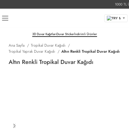
1000 TL Üzer
TRY ₺
▼
3D Duvar Kağıtları
Duvar Sticker
İndirimli Ürünler
Ana Sayfa
Tropikal Duvar Kağıdı
Tropikal Yaprak Duvar Kağıdı
Altın Renkli Tropikal Duvar Kağıdı
Altın Renkli Tropikal Duvar Kağıdı