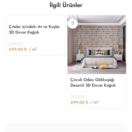
Seçilen yazıcılarda mükemmel basılabilirlik ve kullanım
Üstün beyazlık ve yüksek opaklık özelliğine sahip film
Çok çeşitli yüzeylerde kolay kesim ve uygulama
Şeffaf kalıcı veya çıkarılabilir yapışkan yapılara sahip yüksek
opaklık filmi, kaplamaya olanak tanır
geniş bir uygulama yelpazesi sunar ve müşteri envanterini
önemli ölçüde azaltır
Hızlı ve kolay uygulama sağlayan MPI 3024 HOP Easy Apply,
etkili kapatma performansı
95 mikron mat beyaz yüksek opaklık
İlgili Ürünler
Çıtalar içindeki At ve Kuşlar