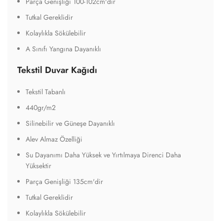
Renkler Yarı Mattır
Tutkal Gereklidir
Kolaylıkla Sökülebilir
A Sınıfı Yangına Dayanıklı
Dokulu Duvar Kağıdı
Elyaf Tabanlı
220gr/m2
PVC İçermez
Silinebilir ve Güneşe Dayanıklı
Yarı Mat Yüzekli
Parça Genişliği 100-102cm'dir
Tutkal Gereklidir
Kolaylıkla Sökülebilir