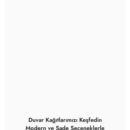
3D Duvar Kağıdı
699.00
₺
/ m
2
Çocuk Odası Gökkuşağı
Desenli 3D Duvar Kağıdı
699.00
₺
/ m
2