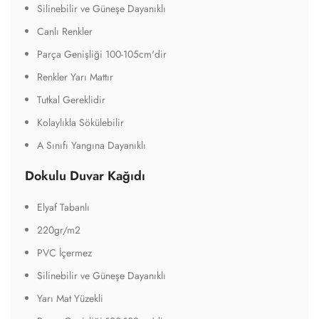
Stok kodu:
SH2299
Paylaş:
KAĞIT TİPLERİ
ÖLÇÜ
DETAYLAR
BAKIM V
Dokusuz Duvar Kağıdı
Elyaf Tabanlı
180gr/m2
PVC İçermez
Silinebilir ve Güneşe Dayanıklı
Canlı Renkler
Parça Genişliği 100-105cm'dir