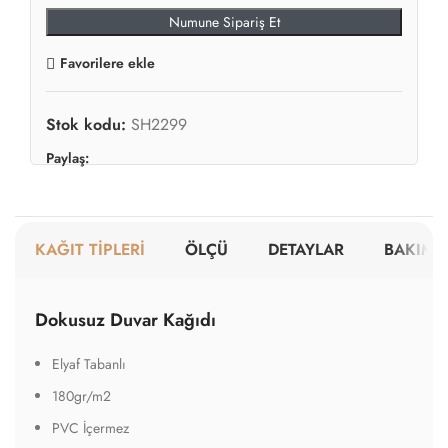
cm ekleyeceğiz.
2
Hesaplanan Alan:
0.00m
699.00
₺
2
'den başlayan fiyatlarla
/ m
ÖNİZLEME & SATIN AL
✔
Sipariş Üzerine Üretim
✔
Premium Materyaller
✔
Hızlı Teslimat
Örnek ürüne mi ihtiyacınız var?
Numune Sipariş Et
Favorilere ekle