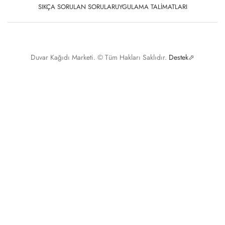
HAKKIMIZDA
İLETIŞIM
SPONSORLUKLAR
SATIŞ YAP
BAYI PANELI
GIZLILIK VE GÜVENLIK
İADE VE DEĞIŞIM BILGILERI
KARGO BILGILERI
KIŞISEL VERILERIN KORUNMASI
MESAFELI SATIŞ SÖZLEŞMESI
SIKÇA SORULAN SORULAR
UYGULAMA TALIMATLARI