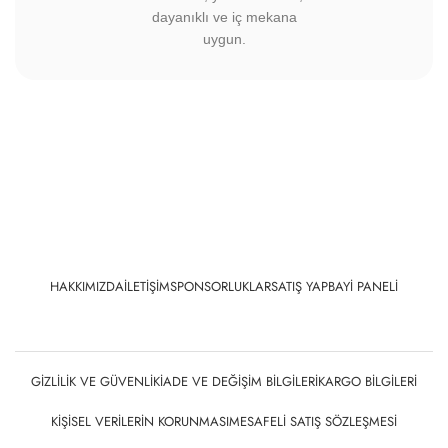
Sadece çevre dostu
malzemeler kullanıyoruz.
Yüksek kaliteli çözünürlüklü
görüntüler, mükemmel renk
doğruluğu ve son teknoloji.
Ayrıca tüm boyalarımız
sertifikalıdır.
Sertifikalı, yüksek kaliteli,
dayanıklı ve iç mekana
uygun.