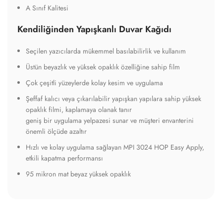
A Sınıfı Yangına Dayanıklı
Tekstil Duvar Kağıdı
Tekstil Tabanlı
440gr/m2
Silinebilir ve Güneşe Dayanıklı
Alev Almaz Özelliği
Su Dayanımı Daha Yüksek ve Yırtılmaya Direnci Daha
Yüksektir
Parça Genişliği 135cm'dir
Tutkal Gereklidir
Kolaylıkla Sökülebilir
A Sınıf Kalitesi
Kendiliğinden Yapışkanlı Duvar Kağıdı