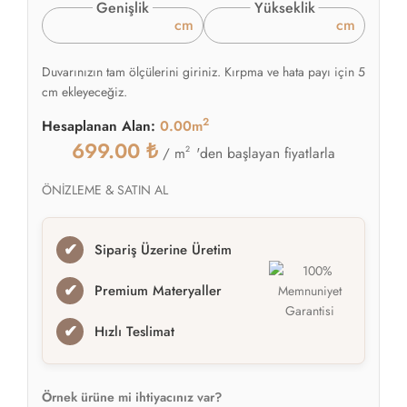
Ölçü Birimini Seçin
Santimetre
İnç
Duvar Ölçünüzü Girin
Genişlik
Yükseklik
cm
cm
Duvarınızın tam ölçülerini giriniz. Kırpma ve hata payı için 5