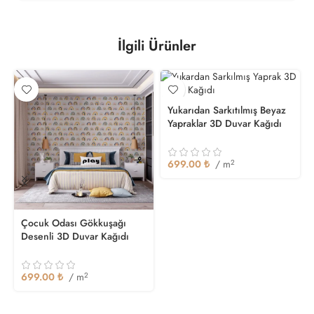
İlgili Ürünler
Yukarıdan Sarkıtılmış Beyaz
Yapraklar 3D Duvar Kağıdı
699.00
₺
/ m
2
Çocuk Odası Gökkuşağı
Desenli 3D Duvar Kağıdı
699.00
₺
/ m
2