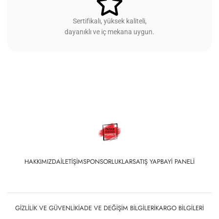
Sertifikalı, yüksek kaliteli,
dayanıklı ve iç mekana uygun.
HAKKIMIZDA
İLETIŞIM
SPONSORLUKLAR
SATIŞ YAP
BAYI PANELI
GIZLILIK VE GÜVENLIK
İADE VE DEĞIŞIM BILGILERI
KARGO BILGILERI