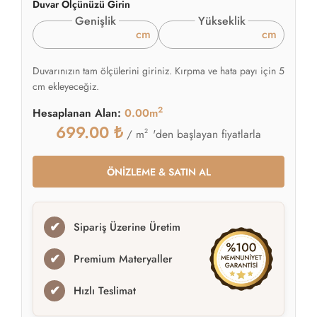
Duvar Ölçünüzü Girin
Genişlik
Yükseklik
cm
cm
Duvarınızın tam ölçülerini giriniz. Kırpma ve hata payı için 5
cm ekleyeceğiz.
2
Hesaplanan Alan:
0.00m
699.00
₺
2
'den başlayan fiyatlarla
/ m
ÖNİZLEME & SATIN AL
✔
Sipariş Üzerine Üretim
✔
Premium Materyaller
✔
Hızlı Teslimat