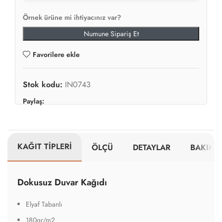
Örnek ürüne mi ihtiyacınız var?
Numune Sipariş Et
Favorilere ekle
Stok kodu:
IN0743
Paylaş:
KAĞIT TİPLERİ
ÖLÇÜ
DETAYLAR
BAKIM V
Dokusuz Duvar Kağıdı
Elyaf Tabanlı
180gr/m2