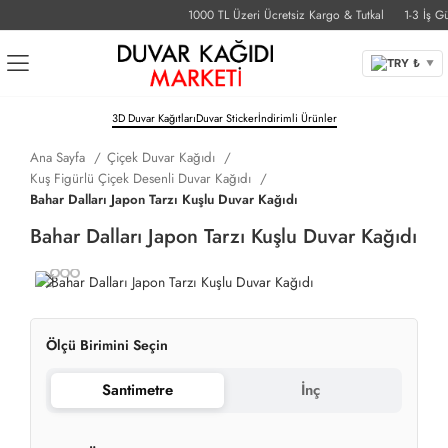
1000 TL Üzeri Ücretsiz Kargo & Tutkal
1-3 İş Günü
TRY ₺
▼
3D Duvar Kağıtları
Duvar Sticker
İndirimli Ürünler
Ana Sayfa
Çiçek Duvar Kağıdı
Kuş Figürlü Çiçek Desenli Duvar Kağıdı
Bahar Dalları Japon Tarzı Kuşlu Duvar Kağıdı
Bahar Dalları Japon Tarzı Kuşlu Duvar Kağıdı
Ölçü Birimini Seçin
Santimetre
İnç