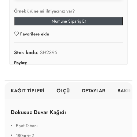
Örnek ürüne mi ihtiyacınız var?
Numune Sipariş Et
Favorilere ekle
Stok kodu:
SH2396
Paylaş:
KAĞIT TİPLERİ
ÖLÇÜ
DETAYLAR
BAKIM V
Dokusuz Duvar Kağıdı
Elyaf Tabanlı
180gr/m2