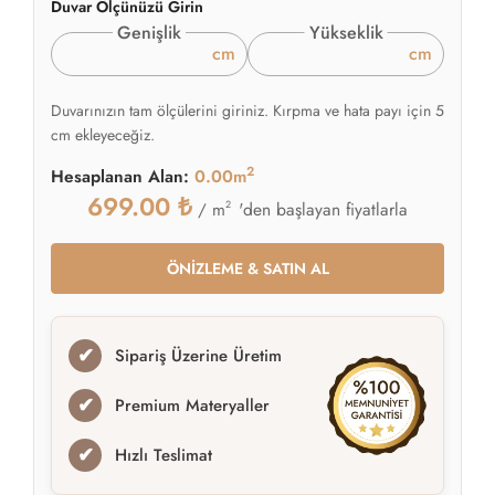
Duvar Ölçünüzü Girin
Genişlik
Yükseklik
cm
cm
Duvarınızın tam ölçülerini giriniz. Kırpma ve hata payı için 5
cm ekleyeceğiz.
2
Hesaplanan Alan:
0.00m
699.00
₺
2
'den başlayan fiyatlarla
/ m
ÖNİZLEME & SATIN AL
✔
Sipariş Üzerine Üretim
✔
Premium Materyaller
✔
Hızlı Teslimat