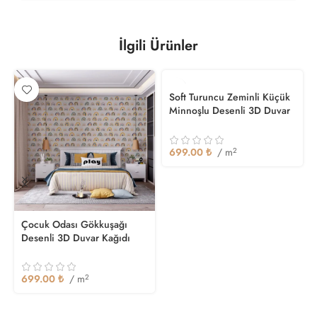
İlgili Ürünler
Soft Turuncu Zeminli Küçük
Minnoşlu Desenli 3D Duvar
Kağıdı
699.00
₺
/ m
2
Çocuk Odası Gökkuşağı
Desenli 3D Duvar Kağıdı
699.00
₺
/ m
2