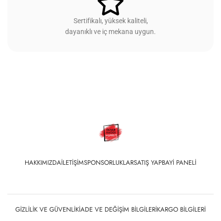
Sertifikalı, yüksek kaliteli,
dayanıklı ve iç mekana uygun.
HAKKIMIZDA
İLETIŞIM
SPONSORLUKLAR
SATIŞ YAP
BAYI PANELI
GIZLILIK VE GÜVENLIK
İADE VE DEĞIŞIM BILGILERI
KARGO BILGILERI