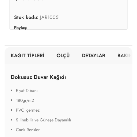
Stok kodu:
JAR1005
Paylaş:
KAĞIT TİPLERİ
ÖLÇÜ
DETAYLAR
BAKIM V
Dokusuz Duvar Kağıdı
Elyaf Tabanlı
180gr/m2
PVC İçermez
Silinebilir ve Güneşe Dayanıklı
Canlı Renkler