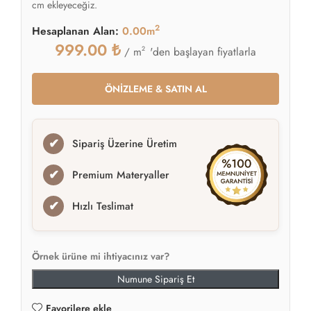
cm ekleyeceğiz.
2
Hesaplanan Alan:
0.00m
999.00
₺
2
'den başlayan fiyatlarla
/ m
ÖNİZLEME & SATIN AL
✔
Sipariş Üzerine Üretim
✔
Premium Materyaller
✔
Hızlı Teslimat
Örnek ürüne mi ihtiyacınız var?
Numune Sipariş Et
Favorilere ekle