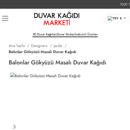
1000 TL Ü
TRY ₺
▼
3D Duvar Kağıtları
Duvar Sticker
İndirimli Ürünler
Ana Sayfa
Designers
Jarde
Balonlar Gökyüzü Masalı Duvar Kağıdı
Balonlar Gökyüzü Masalı Duvar Kağıdı