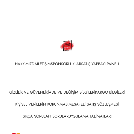
HAKKIMIZDA
İLETIŞIM
SPONSORLUKLAR
SATIŞ YAP
BAYI PANELI
GIZLILIK VE GÜVENLIK
İADE VE DEĞIŞIM BILGILERI
KARGO BILGILERI
KIŞISEL VERILERIN KORUNMASI
MESAFELI SATIŞ SÖZLEŞMESI
SIKÇA SORULAN SORULAR
UYGULAMA TALIMATLARI