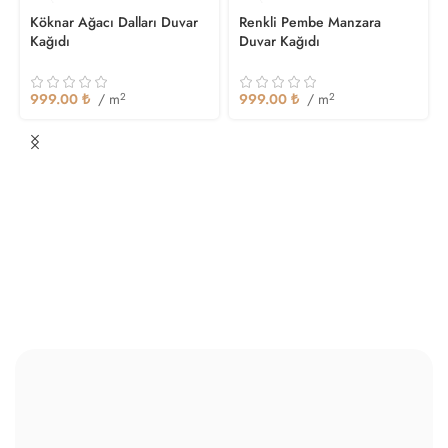
Köknar Ağacı Dalları Duvar
Renkli Pembe Manzara
Kağıdı
Duvar Kağıdı
999.00
₺
/ m
2
999.00
₺
/ m
2