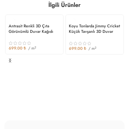
İlgili Ürünler
Antrasit Renkli 3D Çıta
Koyu Tonlarda Jimmy Cricket
Görünümlü Duvar Kağıdı
Küçük Tavşanlı 3D Duvar
Kağıdı
699.00
₺
/ m
2
699.00
₺
/ m
2