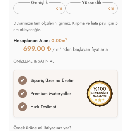
Genişlik
Yükseklik
cm
cm
Duvarınızın tam ölçülerini giriniz. Kırpma ve hata payı için 5
cm ekleyeceğiz.
2
Hesaplanan Alan:
0.00m
699.00
₺
2
'den başlayan fiyatlarla
/ m
ÖNİZLEME & SATIN AL
✔
Sipariş Üzerine Üretim
✔
Premium Materyaller
✔
Hızlı Teslimat
Örnek ürüne mi ihtiyacınız var?