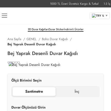
1000 TL Üzeri Ücretsiz Kargo & Tutkal
1-3 İş G
TRY ₺
▼
3D Duvar Kağıtları
Duvar Sticker
İndirimli Ürünler
Ana Sayfa
GENEL
Boho Duvar Kağıdı
Bej Yaprak Desenli Duvar Kağıdı
Bej Yaprak Desenli Duvar Kağıdı
Ölçü Birimini Seçin
Santimetre
İnç
Duvar Ölçünüzü Girin