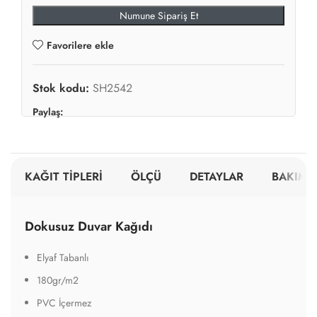
Numune Sipariş Et
Favorilere ekle
Stok kodu:
SH2542
Paylaş:
KAĞIT TİPLERİ
ÖLÇÜ
DETAYLAR
BAKIM V
Dokusuz Duvar Kağıdı
Elyaf Tabanlı
180gr/m2
PVC İçermez