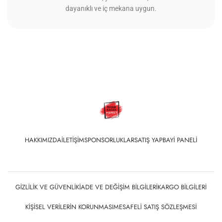
dayanıklı ve iç mekana uygun.
HAKKIMIZDA
İLETIŞIM
SPONSORLUKLAR
SATIŞ YAP
BAYI PANELI
GIZLILIK VE GÜVENLIK
İADE VE DEĞIŞIM BILGILERI
KARGO BILGILERI
KIŞISEL VERILERIN KORUNMASI
MESAFELI SATIŞ SÖZLEŞMESI