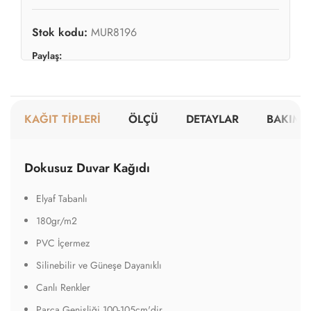
Stok kodu:
MUR8196
Paylaş:
KAĞIT TİPLERİ
ÖLÇÜ
DETAYLAR
BAKIM V
Dokusuz Duvar Kağıdı
Elyaf Tabanlı
180gr/m2
PVC İçermez
Silinebilir ve Güneşe Dayanıklı
Canlı Renkler
Parça Genişliği 100-105cm'dir