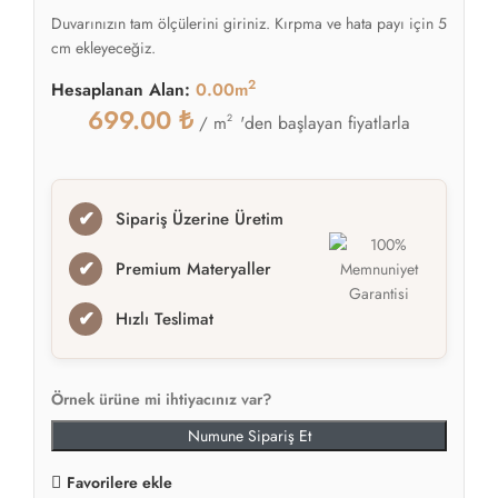
Duvarınızın tam ölçülerini giriniz. Kırpma ve hata payı için 5
cm ekleyeceğiz.
2
Hesaplanan Alan:
0.00m
699.00
₺
2
'den başlayan fiyatlarla
/ m
✔
Sipariş Üzerine Üretim
✔
Premium Materyaller
✔
Hızlı Teslimat
Örnek ürüne mi ihtiyacınız var?
Numune Sipariş Et
Favorilere ekle