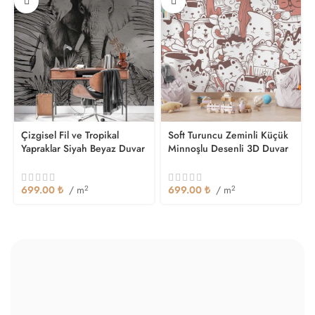
Çizgisel Fil ve Tropikal
Soft Turuncu Zeminli Küçük
Yapraklar Siyah Beyaz Duvar
Minnoşlu Desenli 3D Duvar
Kağıdı
Kağıdı
699.00
₺
/ m
2
699.00
₺
/ m
2