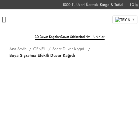
1000 TL Üzeri Ücretsiz Kargo & Tutkal
1-3 İş Gü
TRY ₺
▼
3D Duvar Kağıtları
Duvar Sticker
İndirimli Ürünler
Ana Sayfa
GENEL
Sanat Duvar Kağıdı
Boya Sıçratma Efektli Duvar Kağıdı