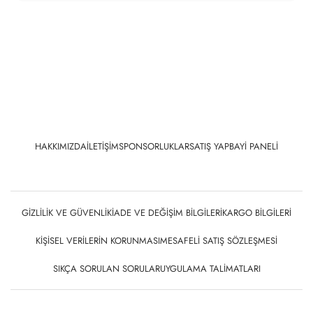
HAKKIMIZDA
İLETIŞIM
SPONSORLUKLAR
SATIŞ YAP
BAYI PANELI
GIZLILIK VE GÜVENLIK
İADE VE DEĞIŞIM BILGILERI
KARGO BILGILERI
KIŞISEL VERILERIN KORUNMASI
MESAFELI SATIŞ SÖZLEŞMESI
SIKÇA SORULAN SORULAR
UYGULAMA TALIMATLARI