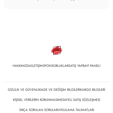
HAKKIMIZDA
İLETIŞIM
SPONSORLUKLAR
SATIŞ YAP
BAYI PANELI
GIZLILIK VE GÜVENLIK
İADE VE DEĞIŞIM BILGILERI
KARGO BILGILERI
KIŞISEL VERILERIN KORUNMASI
MESAFELI SATIŞ SÖZLEŞMESI
SIKÇA SORULAN SORULAR
UYGULAMA TALIMATLARI