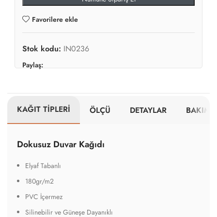
Favorilere ekle
Stok kodu:
IN0236
Paylaş:
KAĞIT TİPLERİ
ÖLÇÜ
DETAYLAR
BAKIM V
Dokusuz Duvar Kağıdı
Elyaf Tabanlı
180gr/m2
PVC İçermez
Silinebilir ve Güneşe Dayanıklı