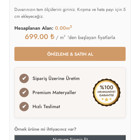
Duvarınızın tam ölçülerini giriniz. Kırpma ve hata payı için 5
cm ekleyeceğiz.
2
Hesaplanan Alan:
0.00m
699.00
₺
2
'den başlayan fiyatlarla
/ m
ÖNİZLEME & SATIN AL
✔
Sipariş Üzerine Üretim
✔
Premium Materyaller
✔
Hızlı Teslimat
Örnek ürüne mi ihtiyacınız var?
Numune Sipariş Et