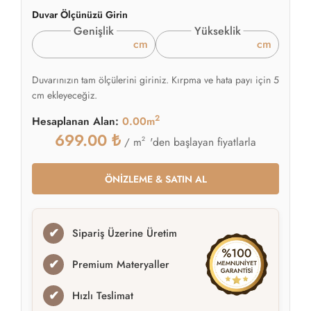
Duvar Ölçünüzü Girin
Genişlik
Yükseklik
cm
cm
Duvarınızın tam ölçülerini giriniz. Kırpma ve hata payı için 5
cm ekleyeceğiz.
2
Hesaplanan Alan:
0.00m
699.00
₺
2
'den başlayan fiyatlarla
/ m
ÖNİZLEME & SATIN AL
✔
Sipariş Üzerine Üretim
✔
Premium Materyaller
✔
Hızlı Teslimat