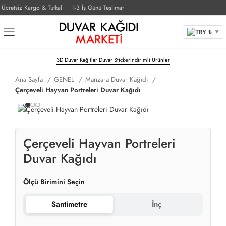
retsiz Kargo & Tutkal
1-3 İş Günü Teslimat
TRY ₺
▼
3D Duvar Kağıtları
Duvar Sticker
İndirimli Ürünler
Ana Sayfa
GENEL
Manzara Duvar Kağıdı
Çerçeveli Hayvan Portreleri Duvar Kağıdı
Çerçeveli Hayvan Portreleri
Duvar Kağıdı
Ölçü Birimini Seçin
Santimetre
İnç