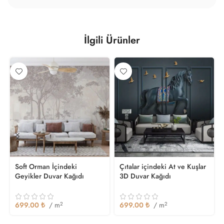
İlgili Ürünler
Soft Orman İçindeki
Çıtalar içindeki At ve Kuşlar
Geyikler Duvar Kağıdı
3D Duvar Kağıdı
699.00
₺
/ m
2
699.00
₺
/ m
2