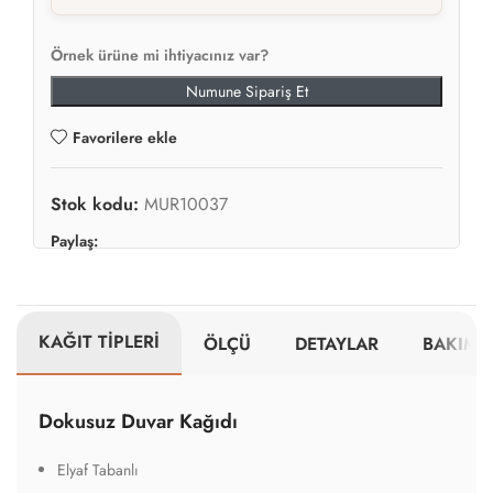
Örnek ürüne mi ihtiyacınız var?
Numune Sipariş Et
Favorilere ekle
Stok kodu:
MUR10037
Paylaş:
KAĞIT TİPLERİ
ÖLÇÜ
DETAYLAR
BAKIM V
Dokusuz Duvar Kağıdı
Elyaf Tabanlı