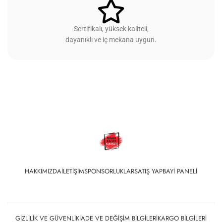
Sertifikalı, yüksek kaliteli,
dayanıklı ve iç mekana uygun.
HAKKIMIZDA
İLETIŞIM
SPONSORLUKLAR
SATIŞ YAP
BAYI PANELI
GIZLILIK VE GÜVENLIK
İADE VE DEĞIŞIM BILGILERI
KARGO BILGILERI