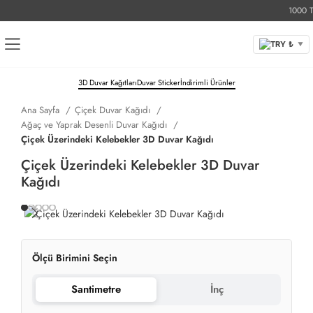
1000 TL Ü
TRY ₺
▼
3D Duvar Kağıtları
Duvar Sticker
İndirimli Ürünler
Ana Sayfa
Çiçek Duvar Kağıdı
Ağaç ve Yaprak Desenli Duvar Kağıdı
Çiçek Üzerindeki Kelebekler 3D Duvar Kağıdı
Çiçek Üzerindeki Kelebekler 3D Duvar
Kağıdı
Ölçü Birimini Seçin
Santimetre
İnç