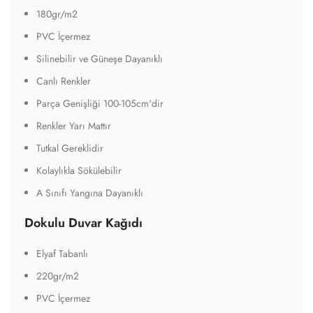
180gr/m2
PVC İçermez
Silinebilir ve Güneşe Dayanıklı
Canlı Renkler
Parça Genişliği 100-105cm'dir
Renkler Yarı Mattır
Tutkal Gereklidir
Kolaylıkla Sökülebilir
A Sınıfı Yangına Dayanıklı
Dokulu Duvar Kağıdı
Elyaf Tabanlı
220gr/m2
PVC İçermez