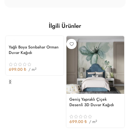
İlgili Ürünler
Yağlı Boya Sonbahar Orman
Duvar Kağıdı
699.00
₺
/ m
2
Geniş Yapraklı Çiçek
Desenli 3D Duvar Kağıdı
699.00
₺
/ m
2