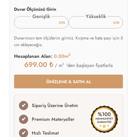
Duvar Ölçünüzü Girin
Genişlik
Yükseklik
cm
cm
Duvarınızın tam ölçülerini giriniz. Kırpma ve hata payı için 5
cm ekleyeceğiz.
2
Hesaplanan Alan:
0.00m
699.00
₺
2
'den başlayan fiyatlarla
/ m
ÖNİZLEME & SATIN AL
✔
Sipariş Üzerine Üretim
✔
Premium Materyaller
✔
Hızlı Teslimat