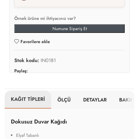
Örnek ürüne mi ihtiyacınız var?
Numune Sipariş Et
Favorilere ekle
Stok kodu:
IN0181
Paylaş:
KAĞIT TİPLERİ
ÖLÇÜ
DETAYLAR
BAKIM V
Dokusuz Duvar Kağıdı
Elyaf Tabanlı