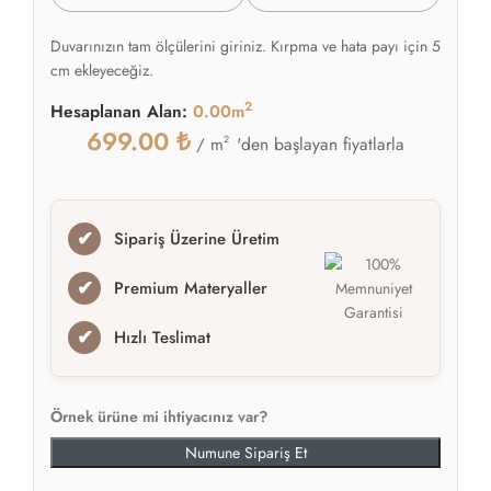
Duvarınızın tam ölçülerini giriniz. Kırpma ve hata payı için 5
cm ekleyeceğiz.
2
Hesaplanan Alan:
0.00m
699.00
₺
2
'den başlayan fiyatlarla
/ m
✔
Sipariş Üzerine Üretim
✔
Premium Materyaller
✔
Hızlı Teslimat
Örnek ürüne mi ihtiyacınız var?
Numune Sipariş Et