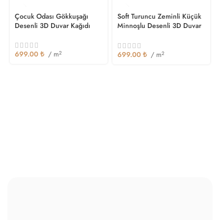
Çocuk Odası Gökkuşağı
Soft Turuncu Zeminli Küçük
Desenli 3D Duvar Kağıdı
Minnoşlu Desenli 3D Duvar
Kağıdı
699.00
₺
/ m
2
699.00
₺
/ m
2