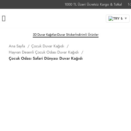
1000 TL Üzeri Ücretsiz Kargo & Tutkal
1-3 
TRY ₺
▼
3D Duvar Kağıtları
Duvar Sticker
İndirimli Ürünler
Ana Sayfa
Çocuk Duvar Kağıdı
Hayvan Desenli Çocuk Odası Duvar Kağıdı
Çocuk Odası Safari Dünyası Duvar Kağıdı