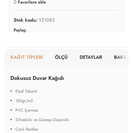
Favorilere ekle
Stok kodu:
YZ1083
Paylaş:
KAĞIT TİPLERİ
ÖLÇÜ
DETAYLAR
BAKIM V
Dokusuz Duvar Kağıdı
Elyaf Tabanlı
180gr/m2
PVC İçermez
Silinebilir ve Güneşe Dayanıklı
Canlı Renkler