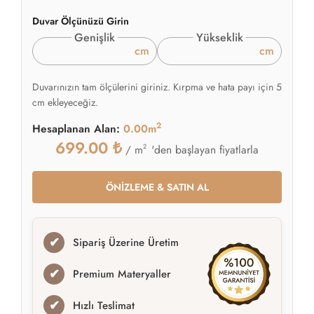
Duvar Ölçünüzü Girin
Genişlik
Yükseklik
cm
cm
Duvarınızın tam ölçülerini giriniz. Kırpma ve hata payı için 5
cm ekleyeceğiz.
2
Hesaplanan Alan:
0.00m
699.00
₺
2
'den başlayan fiyatlarla
/ m
ÖNİZLEME & SATIN AL
✔
Sipariş Üzerine Üretim
✔
Premium Materyaller
✔
Hızlı Teslimat