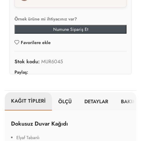
Örnek ürüne mi ihtiyacınız var?
Numune Sipariş Et
Favorilere ekle
Stok kodu:
MUR6045
Paylaş:
KAĞIT TİPLERİ
ÖLÇÜ
DETAYLAR
BAKIM V
Dokusuz Duvar Kağıdı
Elyaf Tabanlı