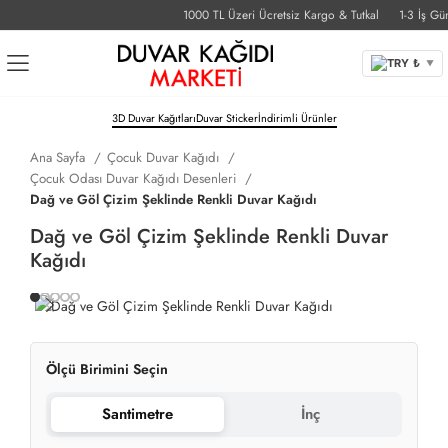
1000 TL Üzeri Ücretsiz Kargo & Tutkal
1-3 İş Günü 
TRY ₺
▼
3D Duvar Kağıtları
Duvar Sticker
İndirimli Ürünler
Ana Sayfa
Çocuk Duvar Kağıdı
Çocuk Odası Duvar Kağıdı Desenleri
Dağ ve Göl Çizim Şeklinde Renkli Duvar Kağıdı
Dağ ve Göl Çizim Şeklinde Renkli Duvar
Kağıdı
Ölçü Birimini Seçin
Santimetre
İnç