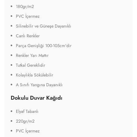
180gr/m2
PVC İçermez
Silinebilir ve Güneşe Dayanıklı
Canlı Renkler
Parça Genişliği 100-105cm'dir
Renkler Yarı Mattır
Tutkal Gereklidir
Kolaylıkla Sökülebilir
A Sınıfı Yangına Dayanıklı
Dokulu Duvar Kağıdı
Elyaf Tabanlı
220gr/m2
PVC İçermez