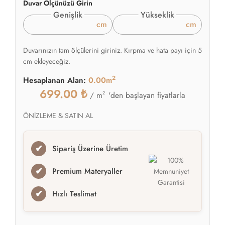
Duvar Ölçünüzü Girin
Genişlik
Yükseklik
cm
cm
Duvarınızın tam ölçülerini giriniz. Kırpma ve hata payı için 5
cm ekleyeceğiz.
2
Hesaplanan Alan:
0.00m
699.00
₺
2
'den başlayan fiyatlarla
/ m
ÖNİZLEME & SATIN AL
✔
Sipariş Üzerine Üretim
✔
Premium Materyaller
✔
Hızlı Teslimat