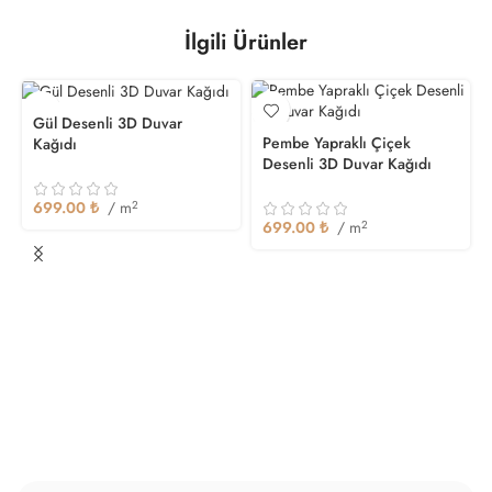
İlgili Ürünler
Gül Desenli 3D Duvar
Pembe Yapraklı Çiçek
Kağıdı
Desenli 3D Duvar Kağıdı
699.00
₺
/ m
2
699.00
₺
/ m
2