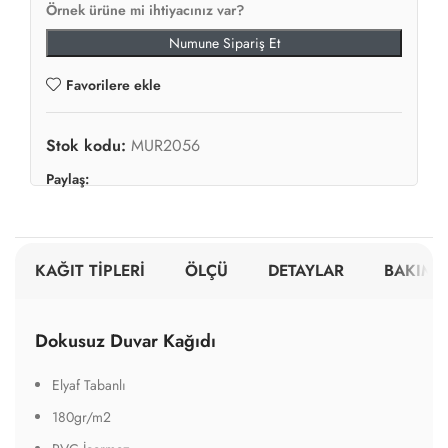
Örnek ürüne mi ihtiyacınız var?
Numune Sipariş Et
Favorilere ekle
Stok kodu:
MUR2056
Paylaş:
KAĞIT TİPLERİ
ÖLÇÜ
DETAYLAR
BAKIM V
Dokusuz Duvar Kağıdı
Elyaf Tabanlı
180gr/m2