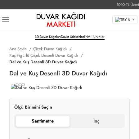
1000 TL Üzeri Üc
TRY ₺
▼
3D Duvar Kağıtları
Duvar Sticker
İndirimli Ürünler
Ana Sayfa
Çiçek Duvar Kağıdı
Kuş Figürlü Çiçek Desenli Duvar Kağıdı
Dal ve Kuş Desenli 3D Duvar Kağıdı
Dal ve Kuş Desenli 3D Duvar Kağıdı
Ölçü Birimini Seçin
Santimetre
İnç