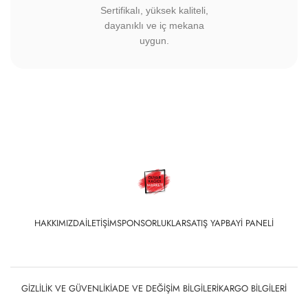
Sertifikalı, yüksek kaliteli,
dayanıklı ve iç mekana
uygun.
HAKKIMIZDA
İLETIŞIM
SPONSORLUKLAR
SATIŞ YAP
BAYI PANELI
GIZLILIK VE GÜVENLIK
İADE VE DEĞIŞIM BILGILERI
KARGO BILGILERI