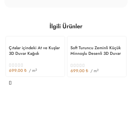
İlgili Ürünler
Çıtalar içindeki At ve Kuşlar
Soft Turuncu Zeminli Küçük
3D Duvar Kağıdı
Minnoşlu Desenli 3D Duvar
Kağıdı
699.00
₺
/ m
2
699.00
₺
/ m
2