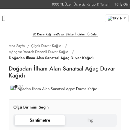
1000 TL Üzeri Ücretsiz Kargo & Tutkal
1-3 İş Günü T
TRY ₺
▼
3D Duvar Kağıtları
Duvar Sticker
İndirimli Ürünler
Ana Sayfa
Çiçek Duvar Kağıdı
Ağaç ve Yaprak Desenli Duvar Kağıdı
Doğadan İlham Alan Sanatsal Ağaç Duvar Kağıdı
Doğadan İlham Alan Sanatsal Ağaç Duvar
Kağıdı
Ölçü Birimini Seçin
Santimetre
İnç