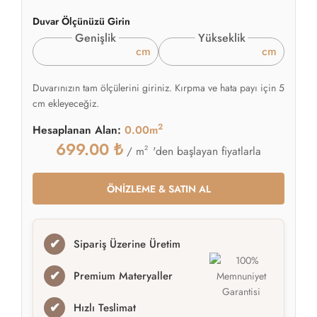
Duvar Ölçünüzü Girin
Genişlik
Yükseklik
cm
cm
Duvarınızın tam ölçülerini giriniz. Kırpma ve hata payı için 5
cm ekleyeceğiz.
2
Hesaplanan Alan:
0.00m
699.00
₺
2
'den başlayan fiyatlarla
/ m
ÖNİZLEME & SATIN AL
✔
Sipariş Üzerine Üretim
✔
Premium Materyaller
✔
Hızlı Teslimat