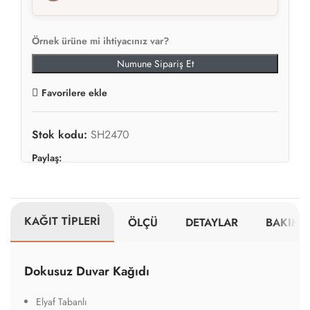
Örnek ürüne mi ihtiyacınız var?
Numune Sipariş Et
Favorilere ekle
Stok kodu:
SH2470
Paylaş:
KAĞIT TİPLERİ
ÖLÇÜ
DETAYLAR
BAKIM V
Dokusuz Duvar Kağıdı
Elyaf Tabanlı