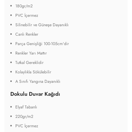
180gr/m2
PVC İçermez
Silinebilir ve Güneşe Dayanıklı
Canlı Renkler
Parça Genişliği 100-105cm'dir
Renkler Yarı Mattır
Tutkal Gereklidir
Kolaylıkla Sökülebilir
A Sınıfı Yangına Dayanıklı
Dokulu Duvar Kağıdı
Elyaf Tabanlı
220gr/m2
PVC İçermez