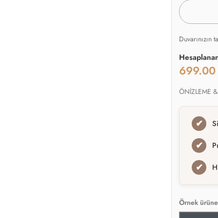
Duvarınızın t
Hesaplana
699.0
ÖNİZLEME &
✔
S
✔
P
✔
H
Örnek ürüne 