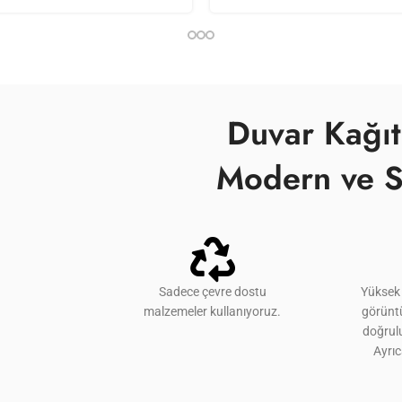
Duvar Kağıt
Modern ve S
Sadece çevre dostu
Yüksek 
malzemeler kullanıyoruz.
görünt
doğrulu
Ayrı