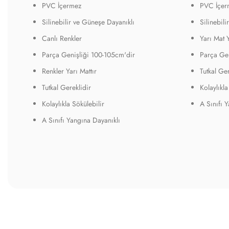
PVC İçermez
PVC İçer
Silinebilir ve Güneşe Dayanıklı
Silinebil
Canlı Renkler
Yarı Mat 
Parça Genişliği 100-105cm'dir
Parça Gen
Renkler Yarı Mattır
Tutkal Ger
Tutkal Gereklidir
Kolaylıkla
Kolaylıkla Sökülebilir
A Sınıfı 
A Sınıfı Yangına Dayanıklı