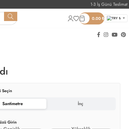
1-3 İş Günü Teslimat
Whatsapp Sipariş
0.00
₺
TRY ₺
▼
dı
i Seçin
Santimetre
İnç
üzü Girin
Genişlik
Yükseklik