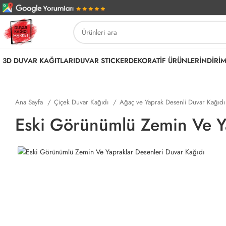
3D DUVAR KAĞITLARI
DUVAR STICKER
DEKORATİF ÜRÜNLER
İNDİRİ
Ana Sayfa
Çiçek Duvar Kağıdı
Ağaç ve Yaprak Desenli Duvar Kağıd
Eski Görünümlü Zemin Ve Ya