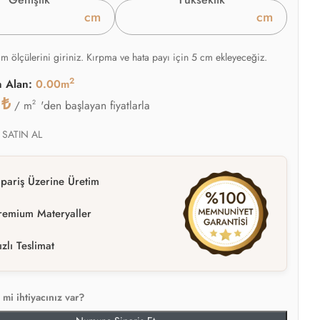
cm
cm
am ölçülerini giriniz. Kırpma ve hata payı için 5 cm ekleyeceğiz.
2
n Alan:
0.00m
0
₺
2
'den başlayan fiyatlarla
/ m
 SATIN AL
ipariş Üzerine Üretim
remium Materyaller
ızlı Teslimat
mi ihtiyacınız var?