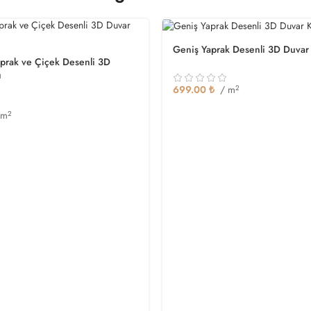
Geniş Yaprak Desenli 3D Duvar
prak ve Çiçek Desenli 3D
ı
699.00
₺
/ m
2
 m
2