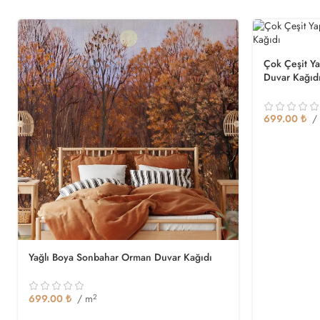
Çok Çeşit Ya
Duvar Kağıd
699.00
₺
/
Yağlı Boya Sonbahar Orman Duvar Kağıdı
699.00
₺
/ m
2