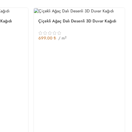
 Kağıdı
Çiçekli Ağaç Dalı Desenli 3D Duvar Kağıdı
699.00
₺
/ m
2