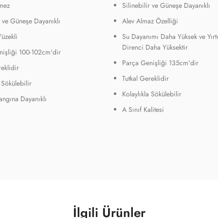
mez
Silinebilir ve Güneşe Dayanıklı
ir ve Güneşe Dayanıklı
Alev Almaz Özelliği
Yüzekli
Su Dayanımı Daha Yüksek ve Yırt
Direnci Daha Yüksektir
işliği 100-102cm'dir
Parça Genişliği 135cm'dir
eklidir
Tutkal Gereklidir
 Sökülebilir
Kolaylıkla Sökülebilir
Yangına Dayanıklı
A Sınıf Kalitesi
İlgili Ürünler