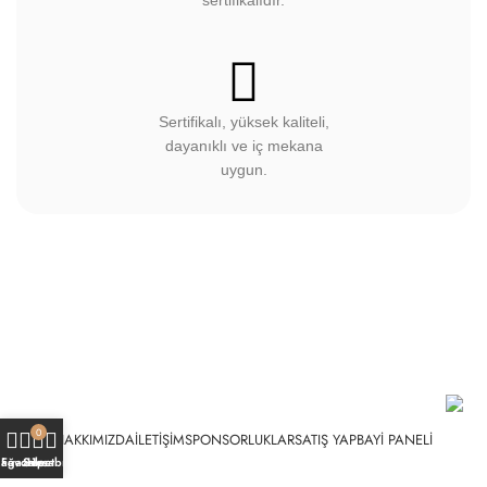
sertifikalıdır.
Sertifikalı, yüksek kaliteli,
dayanıklı ve iç mekana
uygun.
0
HAKKIMIZDA
İLETIŞIM
SPONSORLUKLAR
SATIŞ YAP
BAYI PANELI
ağaza
Favoriler
Sepet
Hesabım