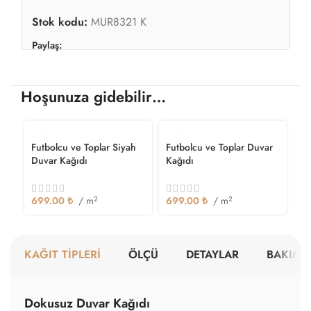
Stok kodu:
MUR8321 K
Paylaş:
Hoşunuza gidebilir…
Futbolcu ve Toplar Siyah
Futbolcu ve Toplar Duvar
Duvar Kağıdı
Kağıdı
699.00
₺
/ m
2
699.00
₺
/ m
2
KAĞIT TİPLERİ
ÖLÇÜ
DETAYLAR
BAKIM V
Dokusuz Duvar Kağıdı