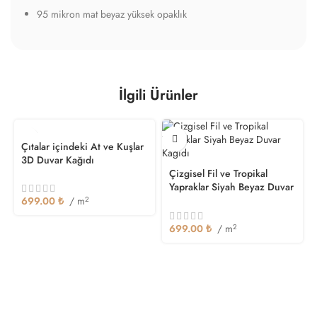
95 mikron mat beyaz yüksek opaklık
İlgili Ürünler
Çıtalar içindeki At ve Kuşlar
3D Duvar Kağıdı
Çizgisel Fil ve Tropikal
Yapraklar Siyah Beyaz Duvar
Kağıdı
699.00
₺
/ m
2
699.00
₺
/ m
2