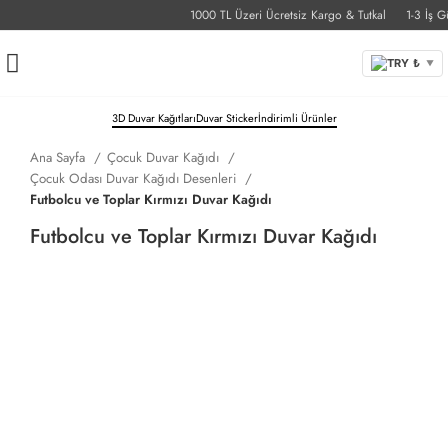
1000 TL Üzeri Ücretsiz Kargo & Tutkal
1-3 İş Günü
TRY ₺
▼
3D Duvar Kağıtları
Duvar Sticker
İndirimli Ürünler
Ana Sayfa
Çocuk Duvar Kağıdı
Çocuk Odası Duvar Kağıdı Desenleri
Futbolcu ve Toplar Kırmızı Duvar Kağıdı
Futbolcu ve Toplar Kırmızı Duvar Kağıdı