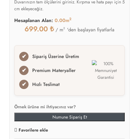
Duvarınızın tam ölçülerini giriniz. Kırpma ve hata payı için 5
cm ekleyeceğiz.
2
Hesaplanan Alan:
0.00m
699.00
₺
2
'den başlayan fiyatlarla
/ m
✔
Sipariş Üzerine Üretim
✔
Premium Materyaller
✔
Hızlı Teslimat
Örnek ürüne mi ihtiyacınız var?
Numune Sipariş Et
Favorilere ekle