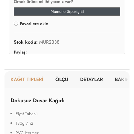
Örnek ürüne mi ihtiyacınız var?
Numune Sipariş Et
Favorilere ekle
Stok kodu:
MUR2338
Paylaş:
KAĞIT TİPLERİ
ÖLÇÜ
DETAYLAR
BAKIM V
Dokusuz Duvar Kağıdı
Elyaf Tabanlı
180gr/m2
PVC İçermez