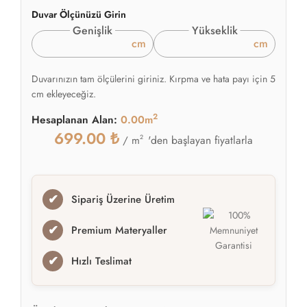
Duvar Ölçünüzü Girin
Genişlik
Yükseklik
cm
cm
Duvarınızın tam ölçülerini giriniz. Kırpma ve hata payı için 5
cm ekleyeceğiz.
2
Hesaplanan Alan:
0.00m
699.00
₺
2
'den başlayan fiyatlarla
/ m
✔
Sipariş Üzerine Üretim
✔
Premium Materyaller
✔
Hızlı Teslimat