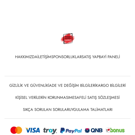
HAKKIMIZDA
İLETIŞIM
SPONSORLUKLAR
SATIŞ YAP
BAYI PANELI
GIZLILIK VE GÜVENLIK
İADE VE DEĞIŞIM BILGILERI
KARGO BILGILERI
KIŞISEL VERILERIN KORUNMASI
MESAFELI SATIŞ SÖZLEŞMESI
SIKÇA SORULAN SORULAR
UYGULAMA TALIMATLARI