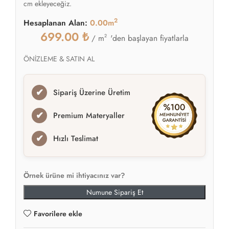
cm ekleyeceğiz.
2
Hesaplanan Alan:
0.00m
699.00
₺
2
'den başlayan fiyatlarla
/ m
ÖNİZLEME & SATIN AL
✔
Sipariş Üzerine Üretim
✔
Premium Materyaller
✔
Hızlı Teslimat
Örnek ürüne mi ihtiyacınız var?
Numune Sipariş Et
Favorilere ekle