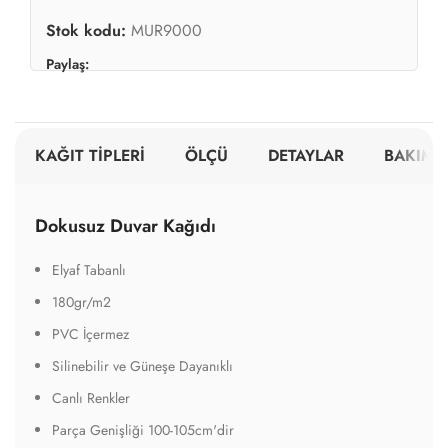
Stok kodu:
MUR9000
Paylaş:
KAĞIT TİPLERİ
ÖLÇÜ
DETAYLAR
BAKIM V
Dokusuz Duvar Kağıdı
Elyaf Tabanlı
180gr/m2
PVC İçermez
Silinebilir ve Güneşe Dayanıklı
Canlı Renkler
Parça Genişliği 100-105cm'dir