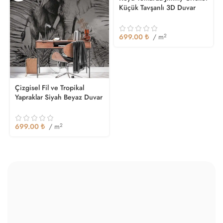
Küçük Tavşanlı 3D Duvar
Kağıdı
699.00
₺
/ m
2
Çizgisel Fil ve Tropikal
Yapraklar Siyah Beyaz Duvar
Kağıdı
699.00
₺
/ m
2