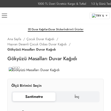
1000 TL Üzeri Ücretsiz Kargo & Tutkal
1-3 İş Günü Teslim
TRY ₺
▼
3D Duvar Kağıtları
Duvar Sticker
İndirimli Ürünler
Ana Sayfa
Çocuk Duvar Kağıdı
Hayvan Desenli Çocuk Odası Duvar Kağıdı
Gökyüzü Masalları Duvar Kağıdı
Gökyüzü Masalları Duvar Kağıdı
Ölçü Birimini Seçin
Santimetre
İnç