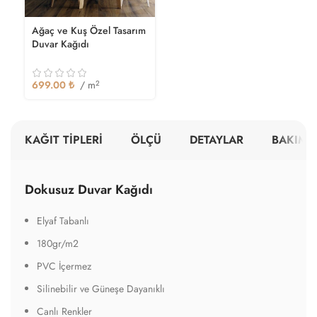
Ağaç ve Kuş Özel Tasarım
Duvar Kağıdı
699.00
₺
/ m
2
KAĞIT TİPLERİ
ÖLÇÜ
DETAYLAR
BAKIM V
Dokusuz Duvar Kağıdı
Elyaf Tabanlı
180gr/m2
PVC İçermez
Silinebilir ve Güneşe Dayanıklı
Canlı Renkler