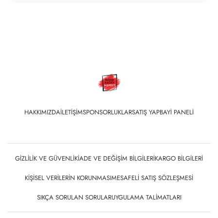
HAKKIMIZDA
İLETIŞIM
SPONSORLUKLAR
SATIŞ YAP
BAYI PANELI
GIZLILIK VE GÜVENLIK
İADE VE DEĞIŞIM BILGILERI
KARGO BILGILERI
KIŞISEL VERILERIN KORUNMASI
MESAFELI SATIŞ SÖZLEŞMESI
SIKÇA SORULAN SORULAR
UYGULAMA TALIMATLARI