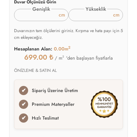
Duvar Ölçünüzü Girin
Genişlik
Yükseklik
cm
cm
Duvarınızın tam ölçülerini giriniz. Kırpma ve hata payı için 5
cm ekleyeceğiz.
2
Hesaplanan Alan:
0.00m
699.00
₺
2
'den başlayan fiyatlarla
/ m
ÖNİZLEME & SATIN AL
✔
Sipariş Üzerine Üretim
✔
Premium Materyaller
✔
Hızlı Teslimat