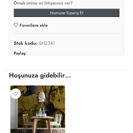
Örnek ürüne mi ihtiyacınız var?
Numune Sipariş Et
Favorilere ekle
Stok kodu:
SH2341
Paylaş:
Hoşunuza gidebilir…