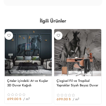
İlgili Ürünler
Çıtalar içindeki At ve Kuşlar
Çizgisel Fil ve Tropikal
3D Duvar Kağıdı
Yapraklar Siyah Beyaz Duvar
Kağıdı
699.00
₺
/ m
2
699.00
₺
/ m
2