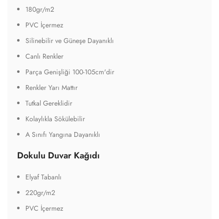
180gr/m2
PVC İçermez
Silinebilir ve Güneşe Dayanıklı
Canlı Renkler
Parça Genişliği 100-105cm'dir
Renkler Yarı Mattır
Tutkal Gereklidir
Kolaylıkla Sökülebilir
A Sınıfı Yangına Dayanıklı
Dokulu Duvar Kağıdı
Elyaf Tabanlı
220gr/m2
PVC İçermez