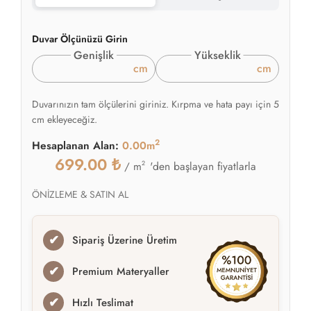
Duvar Ölçünüzü Girin
Genişlik
Yükseklik
cm
cm
Duvarınızın tam ölçülerini giriniz. Kırpma ve hata payı için 5
cm ekleyeceğiz.
2
Hesaplanan Alan:
0.00m
699.00
₺
2
'den başlayan fiyatlarla
/ m
ÖNİZLEME & SATIN AL
✔
Sipariş Üzerine Üretim
✔
Premium Materyaller
✔
Hızlı Teslimat