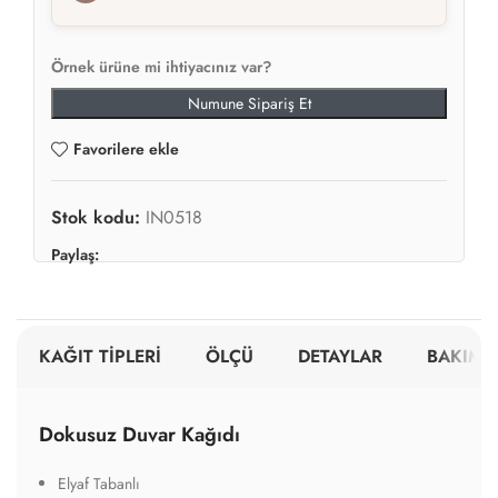
Örnek ürüne mi ihtiyacınız var?
Numune Sipariş Et
Favorilere ekle
Stok kodu:
IN0518
Paylaş:
KAĞIT TİPLERİ
ÖLÇÜ
DETAYLAR
BAKIM V
Dokusuz Duvar Kağıdı
Elyaf Tabanlı