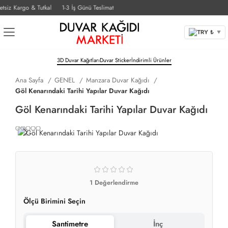
iz Kargo & Tutkal
1-3 İş Günü Teslimat
TRY ₺
▼
3D Duvar Kağıtları
Duvar Sticker
İndirimli Ürünler
Ana Sayfa
GENEL
Manzara Duvar Kağıdı
Göl Kenarındaki Tarihi Yapılar Duvar Kağıdı
Göl Kenarındaki Tarihi Yapılar Duvar Kağıdı
1
Değerlendirme
Ölçü Birimini Seçin
Santimetre
İnç