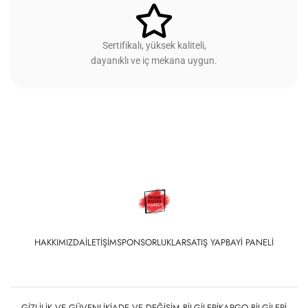
Sertifikalı, yüksek kaliteli,
dayanıklı ve iç mekana uygun.
HAKKIMIZDA
İLETIŞIM
SPONSORLUKLAR
SATIŞ YAP
BAYI PANELI
GIZLILIK VE GÜVENLIK
İADE VE DEĞIŞIM BILGILERI
KARGO BILGILERI