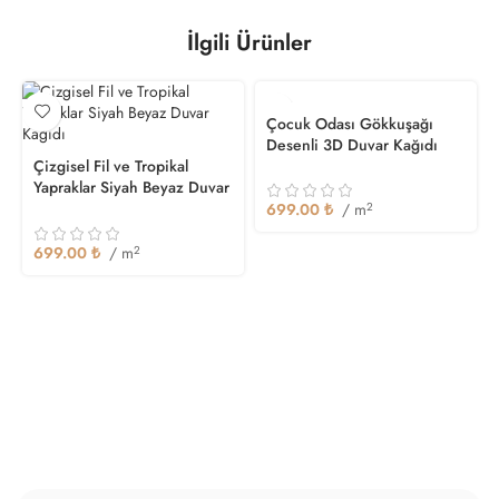
İlgili Ürünler
Çocuk Odası Gökkuşağı
Desenli 3D Duvar Kağıdı
Çizgisel Fil ve Tropikal
Yapraklar Siyah Beyaz Duvar
Kağıdı
699.00
₺
/ m
2
699.00
₺
/ m
2