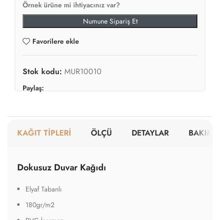
Örnek ürüne mi ihtiyacınız var?
Numune Sipariş Et
Favorilere ekle
Stok kodu:
MUR10010
Paylaş:
KAĞIT TİPLERİ
ÖLÇÜ
DETAYLAR
BAKIM V
Dokusuz Duvar Kağıdı
Elyaf Tabanlı
180gr/m2