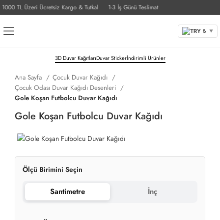
000 TL Üzeri Ücretsiz Kargo & Tutkal
1-3 İş Günü Teslimat
TRY ₺
▼
3D Duvar Kağıtları
Duvar Sticker
İndirimli Ürünler
Ana Sayfa
Çocuk Duvar Kağıdı
Çocuk Odası Duvar Kağıdı Desenleri
Gole Koşan Futbolcu Duvar Kağıdı
Gole Koşan Futbolcu Duvar Kağıdı
Ölçü Birimini Seçin
Santimetre
İnç