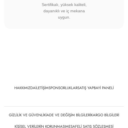
Sertifikalı, yüksek kaliteli,
dayanıklı ve iç mekana
uygun.
HAKKIMIZDA
İLETIŞIM
SPONSORLUKLAR
SATIŞ YAP
BAYI PANELI
GIZLILIK VE GÜVENLIK
İADE VE DEĞIŞIM BILGILERI
KARGO BILGILERI
KIŞISEL VERILERIN KORUNMASI
MESAFELI SATIŞ SÖZLEŞMESI