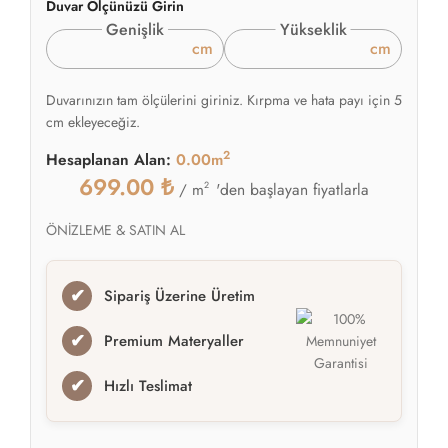
Duvar Ölçünüzü Girin
Genişlik
Yükseklik
cm
cm
Duvarınızın tam ölçülerini giriniz. Kırpma ve hata payı için 5
cm ekleyeceğiz.
2
Hesaplanan Alan:
0.00m
699.00
₺
2
'den başlayan fiyatlarla
/ m
ÖNİZLEME & SATIN AL
✔
Sipariş Üzerine Üretim
✔
Premium Materyaller
✔
Hızlı Teslimat