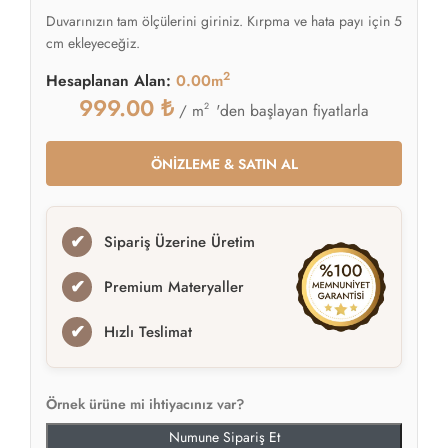
Duvarınızın tam ölçülerini giriniz. Kırpma ve hata payı için 5
cm ekleyeceğiz.
2
Hesaplanan Alan:
0.00m
999.00
₺
2
'den başlayan fiyatlarla
/ m
ÖNİZLEME & SATIN AL
✔
Sipariş Üzerine Üretim
✔
Premium Materyaller
✔
Hızlı Teslimat
Örnek ürüne mi ihtiyacınız var?
Numune Sipariş Et