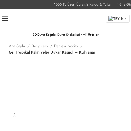
1000 TL Üzeri Ücretsiz Kargo & Tutkal
1-3 İş Günü 
TRY ₺
▼
3D Duvar Kağıtları
Duvar Sticker
İndirimli Ürünler
Ana Sayfa
Designers
Daniela Nocito
Gri Tropikal Palmiyeler Duvar Kağıdı – Kulmanai