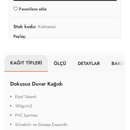
Favorilere ekle
Stok kodu:
Kulmanai
Paylaş:
KAĞIT TİPLERİ
ÖLÇÜ
DETAYLAR
BAKIM V
Dokusuz Duvar Kağıdı
Elyaf Tabanlı
180gr/m2
PVC İçermez
Silinebilir ve Güneşe Dayanıklı