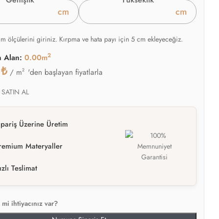
cm
cm
am ölçülerini giriniz. Kırpma ve hata payı için 5 cm ekleyeceğiz.
2
n Alan:
0.00m
0
₺
2
'den başlayan fiyatlarla
/ m
 SATIN AL
ipariş Üzerine Üretim
remium Materyaller
ızlı Teslimat
mi ihtiyacınız var?