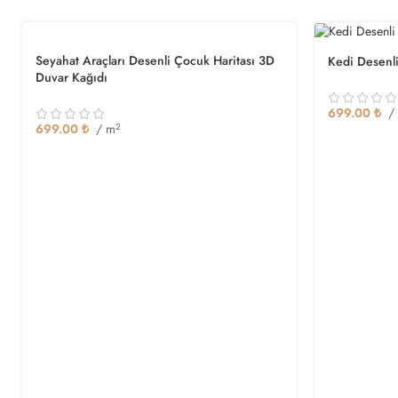
Seyahat Araçları Desenli Çocuk Haritası 3D
Kedi Desenl
Duvar Kağıdı
699.00
₺
/
699.00
₺
/ m
2