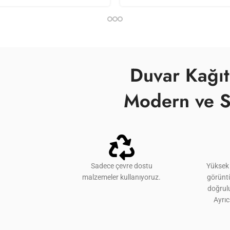
Duvar Kağıt
Modern ve S
Sadece çevre dostu
Yüksek 
malzemeler kullanıyoruz.
görünt
doğrulu
Ayrı