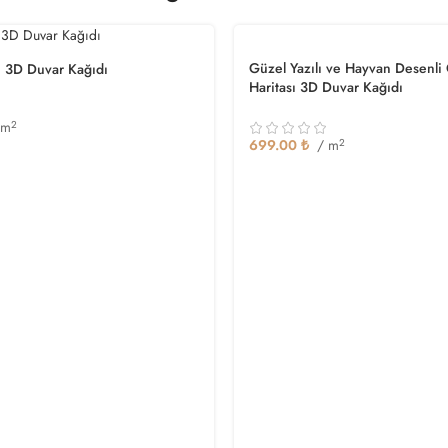
Güzel Yazılı ve Hayvan Desenli
i 3D Duvar Kağıdı
Haritası 3D Duvar Kağıdı
 m
2
699.00
₺
/ m
2