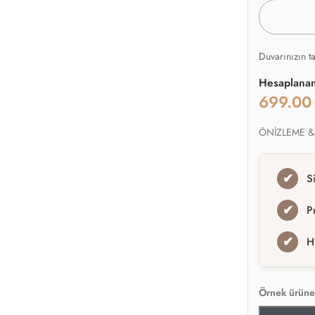
Duvarınızın t
Hesaplana
699.0
ÖNİZLEME &
✔
S
✔
P
✔
H
Örnek ürüne 