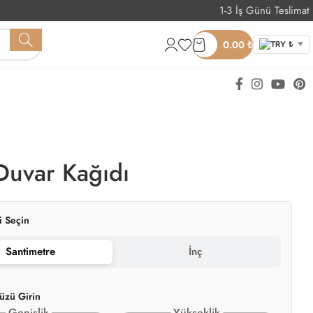
1-3 İş Günü Teslimat
Whatsapp Sipariş
0.00
₺
TRY ₺
▼
Duvar Kağıdı
i Seçin
Santimetre
İnç
üzü Girin
Genişlik
Yükseklik