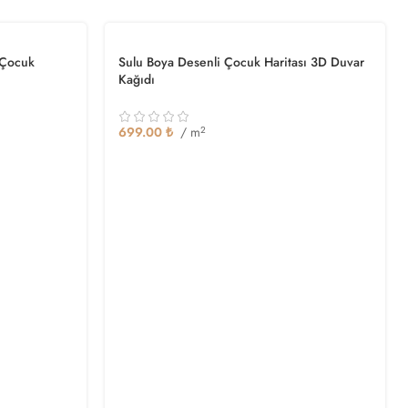
 Çocuk
Sulu Boya Desenli Çocuk Haritası 3D Duvar
Kağıdı
699.00
₺
/ m
2