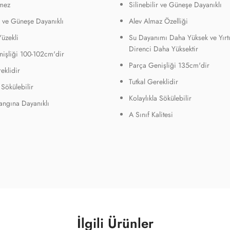
mez
Silinebilir ve Güneşe Dayanıklı
ir ve Güneşe Dayanıklı
Alev Almaz Özelliği
Yüzekli
Su Dayanımı Daha Yüksek ve Yırt
Direnci Daha Yüksektir
işliği 100-102cm'dir
Parça Genişliği 135cm'dir
eklidir
Tutkal Gereklidir
 Sökülebilir
Kolaylıkla Sökülebilir
Yangına Dayanıklı
A Sınıf Kalitesi
İlgili Ürünler