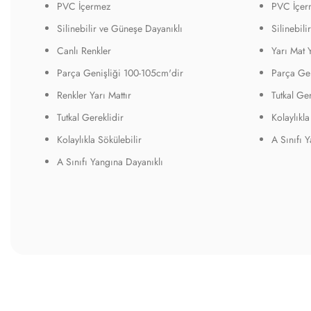
PVC İçermez
PVC İçer
Silinebilir ve Güneşe Dayanıklı
Silinebil
Canlı Renkler
Yarı Mat 
Parça Genişliği 100-105cm'dir
Parça Gen
Renkler Yarı Mattır
Tutkal Ger
Tutkal Gereklidir
Kolaylıkla
Kolaylıkla Sökülebilir
A Sınıfı 
A Sınıfı Yangına Dayanıklı