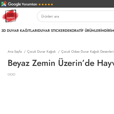
3D DUVAR KAĞITLARI
DUVAR STICKER
DEKORATİF ÜRÜNLER
İNDİRİ
Ana Sayfa
Çocuk Duvar Kağıdı
Çocuk Odası Duvar Kağıdı Desenler
Beyaz Zemin Üzerin’de Hayv