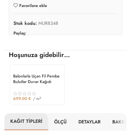
Favorilere ekle
Stok kodu:
MUR8348
Paylaş:
Hoşunuza gidebilir…
Balonlarla Uçan Fil Pembe
Bulutlar Duvar Kağıdı
699.00
₺
/ m
2
KAĞIT TİPLERİ
ÖLÇÜ
DETAYLAR
BAKIM V