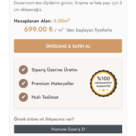
Duvarınızın tam ölçülerini giriniz. Kırpma ve hata payı için 5
cm ekleyeceğiz.
2
Hesaplanan Alan:
0.00m
699.00
₺
2
'den başlayan fiyatlarla
/ m
ÖNİZLEME & SATIN AL
✔
Sipariş Üzerine Üretim
✔
Premium Materyaller
✔
Hızlı Teslimat
Örnek ürüne mi ihtiyacınız var?
Numune Sipariş Et