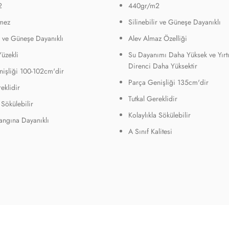
2
440gr/m2
mez
Silinebilir ve Güneşe Dayanıklı
ir ve Güneşe Dayanıklı
Alev Almaz Özelliği
Yüzekli
Su Dayanımı Daha Yüksek ve Yırt
Direnci Daha Yüksektir
işliği 100-102cm'dir
Parça Genişliği 135cm'dir
eklidir
Tutkal Gereklidir
 Sökülebilir
Kolaylıkla Sökülebilir
Yangına Dayanıklı
A Sınıf Kalitesi