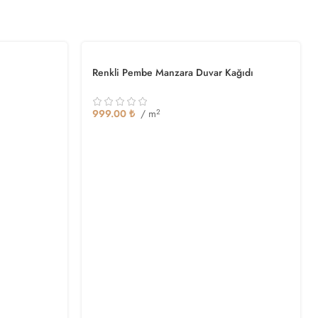
Renkli Pembe Manzara Duvar Kağıdı
999.00
₺
/ m
2