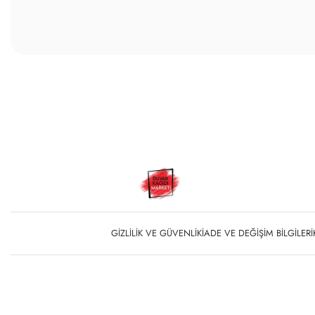
GIZLILIK VE GÜVENLIK
İADE VE DEĞIŞIM BILGILERI