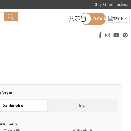
1-3 İş Günü Teslimat
Whatsapp Sipariş
0.00
₺
TRY ₺
▼
i Seçin
Santimetre
İnç
üzü Girin
Genişlik
Yükseklik