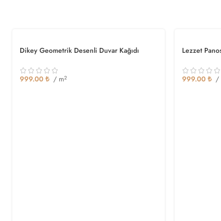
Dikey Geometrik Desenli Duvar Kağıdı
Lezzet Pano
999.00
₺
/ m
2
999.00
₺
/