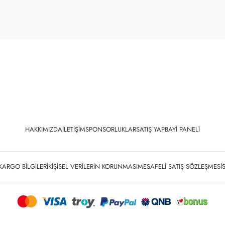
HAKKIMIZDA
İLETIŞIM
SPONSORLUKLAR
SATIŞ YAP
BAYI PANELI
KARGO BILGILERI
KIŞISEL VERILERIN KORUNMASI
MESAFELI SATIŞ SÖZLEŞMESI