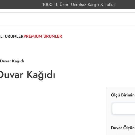
1000 TL Üzeri Ücretsiz Kargo & Tutkal
MLİ ÜRÜNLER
PREMIUM ÜRÜNLER
i Duvar Kağıdı
 Duvar Kağıdı
Ölçü Birimin
Duvar Ölçün