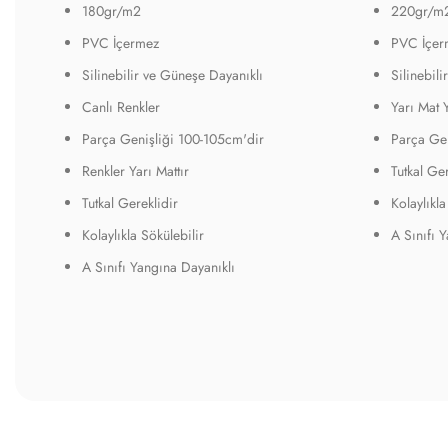
180gr/m2
220gr/m
PVC İçermez
PVC İçer
Silinebilir ve Güneşe Dayanıklı
Silinebil
Canlı Renkler
Yarı Mat 
Parça Genişliği 100-105cm'dir
Parça Gen
Renkler Yarı Mattır
Tutkal Ger
Tutkal Gereklidir
Kolaylıkla
Kolaylıkla Sökülebilir
A Sınıfı 
A Sınıfı Yangına Dayanıklı