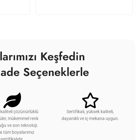
larımızı Keşfedin
ade Seçeneklerle
kaliteli çözünürlüklü
Sertifikalı, yüksek kaliteli,
üler, mükemmel renk
dayanıklı ve iç mekana uygun.
ğu ve son teknoloji.
ca tüm boyalarımız
sertifikalıdır.