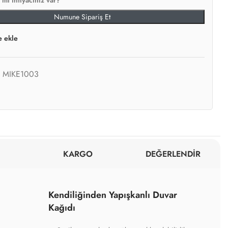
mi ihtiyacınız var?
Numune Sipariş Et
e ekle
:
MIKE1003
KARGO
DEĞERLENDİR
Kendiliğinden Yapışkanlı Duvar
Kağıdı