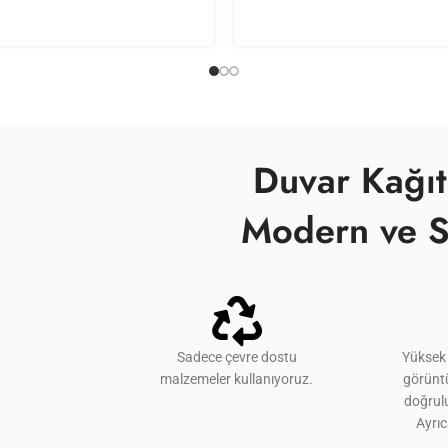
Duvar Kağıt
Modern ve S
Sadece çevre dostu
Yüksek 
malzemeler kullanıyoruz.
görünt
doğrulu
Ayrı