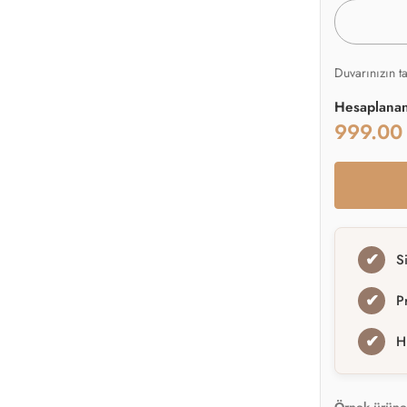
Duvarınızın t
Hesaplana
999.0
✔
S
✔
P
✔
H