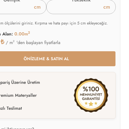
cm
cm
am ölçülerini giriniz. Kırpma ve hata payı için 5 cm ekleyeceğiz.
2
n Alan:
0.00m
0
₺
2
'den başlayan fiyatlarla
/ m
ÖNİZLEME & SATIN AL
ipariş Üzerine Üretim
remium Materyaller
ızlı Teslimat