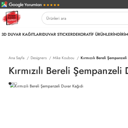
3D DUVAR KAĞITLARI
DUVAR STICKER
DEKORATİF ÜRÜNLER
İNDİRİ
Ana Sayfa
Designers
Mike Koubou
Kırmızılı Bereli Şempanzel
Kırmızılı Bereli Şempanzeli