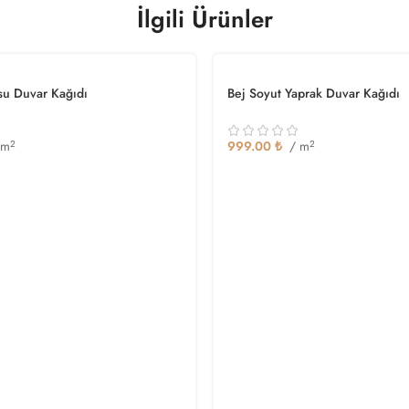
İlgili Ürünler
su Duvar Kağıdı
Bej Soyut Yaprak Duvar Kağıdı
 m
2
999.00
₺
/ m
2