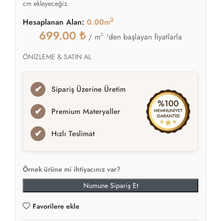
cm ekleyeceğiz.
2
Hesaplanan Alan:
0.00m
699.00
₺
2
'den başlayan fiyatlarla
/ m
ÖNİZLEME & SATIN AL
✔
Sipariş Üzerine Üretim
✔
Premium Materyaller
✔
Hızlı Teslimat
Örnek ürüne mi ihtiyacınız var?
Numune Sipariş Et
Favorilere ekle