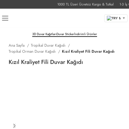
1000 TL Üzeri Ücretsiz Kargo & Tutkal
1-3 İş Gü
TRY ₺
▼
3D Duvar Kağıtları
Duvar Sticker
İndirimli Ürünler
Ana Sayfa
Tropikal Duvar Kağıdı
Tropikal Orman Duvar Kağıdı
Kızıl Kraliyet Fili Duvar Kağıdı
Kızıl Kraliyet Fili Duvar Kağıdı