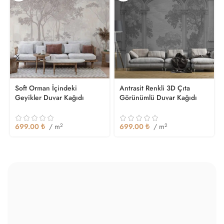
Soft Orman İçindeki
Antrasit Renkli 3D Çıta
Geyikler Duvar Kağıdı
Görünümlü Duvar Kağıdı
699.00
₺
/ m
2
699.00
₺
/ m
2