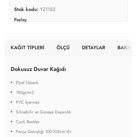
Stok kodu:
YZ1152
Paylaş:
KAĞIT TİPLERİ
ÖLÇÜ
DETAYLAR
BAKIM V
Dokusuz Duvar Kağıdı
Elyaf Tabanlı
180gr/m2
PVC İçermez
Silinebilir ve Güneşe Dayanıklı
Canlı Renkler
Parça Genişliği 100-105cm'dir