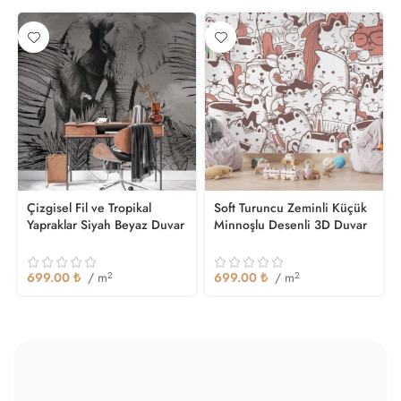
Çizgisel Fil ve Tropikal
Soft Turuncu Zeminli Küçük
Yapraklar Siyah Beyaz Duvar
Minnoşlu Desenli 3D Duvar
Kağıdı
Kağıdı
699.00
₺
/ m
2
699.00
₺
/ m
2