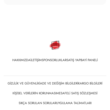
HAKKIMIZDA
İLETIŞIM
SPONSORLUKLAR
SATIŞ YAP
BAYI PANELI
GIZLILIK VE GÜVENLIK
İADE VE DEĞIŞIM BILGILERI
KARGO BILGILERI
KIŞISEL VERILERIN KORUNMASI
MESAFELI SATIŞ SÖZLEŞMESI
SIKÇA SORULAN SORULAR
UYGULAMA TALIMATLARI