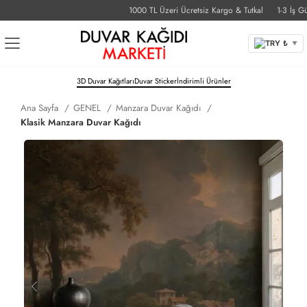
1000 TL Üzeri Ücretsiz Kargo & Tutkal
1-3 İş Günü 
TRY ₺
▼
3D Duvar Kağıtları
Duvar Sticker
İndirimli Ürünler
Ana Sayfa
GENEL
Manzara Duvar Kağıdı
Klasik Manzara Duvar Kağıdı