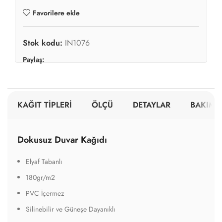
Favorilere ekle
Stok kodu:
IN1076
Paylaş:
KAĞIT TİPLERİ
ÖLÇÜ
DETAYLAR
BAKIM V
Dokusuz Duvar Kağıdı
Elyaf Tabanlı
180gr/m2
PVC İçermez
Silinebilir ve Güneşe Dayanıklı