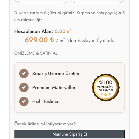
Duvarınızın tam ölçülerini giriniz. Kırpma ve hata payı için 5
cm ekleyeceğiz.
2
Hesaplanan Alan:
0.00m
699.00
₺
2
'den başlayan fiyatlarla
/ m
ÖNİZLEME & SATIN AL
✔
Sipariş Üzerine Üretim
✔
Premium Materyaller
✔
Hızlı Teslimat
Örnek ürüne mi ihtiyacınız var?
Numune Sipariş Et