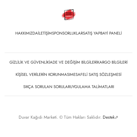
HAKKIMIZDA
İLETIŞIM
SPONSORLUKLAR
SATIŞ YAP
BAYI PANELI
GIZLILIK VE GÜVENLIK
İADE VE DEĞIŞIM BILGILERI
KARGO BILGILERI
KIŞISEL VERILERIN KORUNMASI
MESAFELI SATIŞ SÖZLEŞMESI
SIKÇA SORULAN SORULAR
UYGULAMA TALIMATLARI
Duvar Kağıdı Marketi. © Tüm Hakları Saklıdır.
Destek⬀