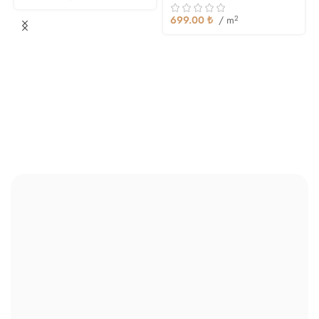
699.00
₺
/ m
2