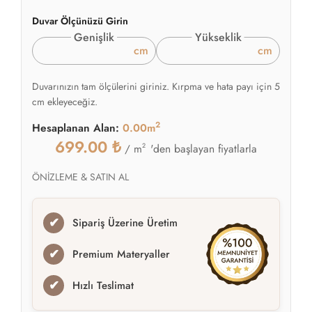
Duvar Ölçünüzü Girin
Genişlik
Yükseklik
cm
cm
Duvarınızın tam ölçülerini giriniz. Kırpma ve hata payı için 5
cm ekleyeceğiz.
2
Hesaplanan Alan:
0.00m
699.00
₺
2
'den başlayan fiyatlarla
/ m
ÖNİZLEME & SATIN AL
✔
Sipariş Üzerine Üretim
✔
Premium Materyaller
✔
Hızlı Teslimat