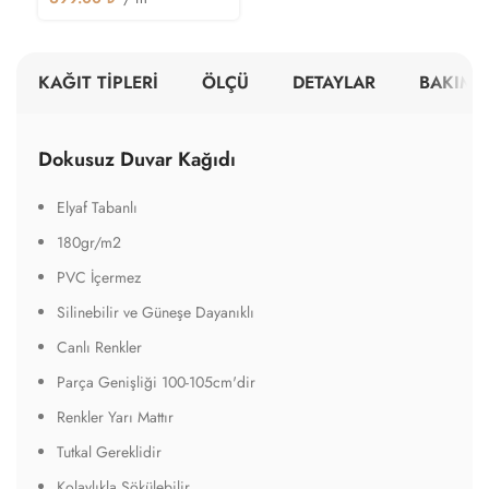
KAĞIT TİPLERİ
ÖLÇÜ
DETAYLAR
BAKIM V
Dokusuz Duvar Kağıdı
Elyaf Tabanlı
180gr/m2
PVC İçermez
Silinebilir ve Güneşe Dayanıklı
Canlı Renkler
Parça Genişliği 100-105cm'dir
Renkler Yarı Mattır
Tutkal Gereklidir
Kolaylıkla Sökülebilir