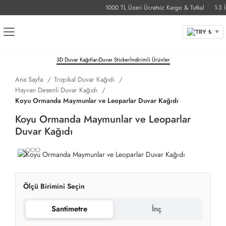
1000 TL Üzeri Ücretsiz Kargo & Tutkal
1-3 İş 
TRY ₺
▼
3D Duvar Kağıtları
Duvar Sticker
İndirimli Ürünler
Ana Sayfa
Tropikal Duvar Kağıdı
Hayvan Desenli Duvar Kağıdı
Koyu Ormanda Maymunlar ve Leoparlar Duvar Kağıdı
Koyu Ormanda Maymunlar ve Leoparlar
Duvar Kağıdı
Ölçü Birimini Seçin
Santimetre
İnç