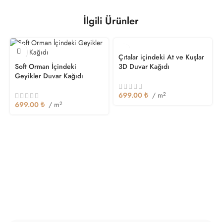
İlgili Ürünler
Çıtalar içindeki At ve Kuşlar
Soft Orman İçindeki
3D Duvar Kağıdı
Geyikler Duvar Kağıdı
699.00
₺
/ m
2
699.00
₺
/ m
2