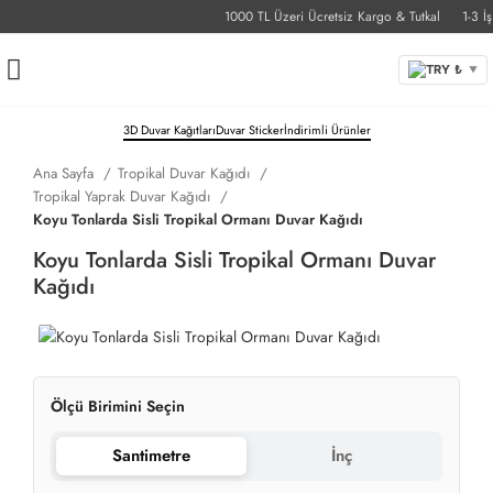
1000 TL Üzeri Ücretsiz Kargo & Tutkal
1-3 İş G
TRY ₺
▼
3D Duvar Kağıtları
Duvar Sticker
İndirimli Ürünler
Ana Sayfa
Tropikal Duvar Kağıdı
Tropikal Yaprak Duvar Kağıdı
Koyu Tonlarda Sisli Tropikal Ormanı Duvar Kağıdı
Koyu Tonlarda Sisli Tropikal Ormanı Duvar
Kağıdı
Ölçü Birimini Seçin
Santimetre
İnç