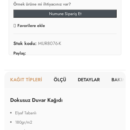
Örnek ürüne mi ihtiyacınız var?
Numune Sipariş Et
Favorilere ekle
Stok kodu:
MUR8076-K
Paylaş:
KAĞIT TİPLERİ
ÖLÇÜ
DETAYLAR
BAKIM V
Dokusuz Duvar Kağıdı
Elyaf Tabanlı
180gr/m2