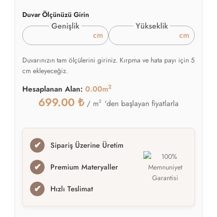
Duvar Ölçünüzü Girin
Genişlik
Yükseklik
cm
cm
Duvarınızın tam ölçülerini giriniz. Kırpma ve hata payı için 5
cm ekleyeceğiz.
2
Hesaplanan Alan:
0.00m
699.00
₺
2
'den başlayan fiyatlarla
/ m
✔
Sipariş Üzerine Üretim
✔
Premium Materyaller
✔
Hızlı Teslimat