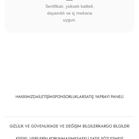
Sertifikalı, yüksek kaliteli,
dayanıklı ve iç mekana
uygun.
HAKKIMIZDA
İLETIŞIM
SPONSORLUKLAR
SATIŞ YAP
BAYI PANELI
GIZLILIK VE GÜVENLIK
İADE VE DEĞIŞIM BILGILERI
KARGO BILGILERI
KIŞISEL VERILERIN KORUNMASI
MESAFELI SATIŞ SÖZLEŞMESI