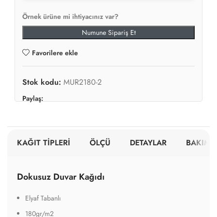
Örnek ürüne mi ihtiyacınız var?
Numune Sipariş Et
Favorilere ekle
Stok kodu:
MUR2180-2
Paylaş:
KAĞIT TİPLERİ
ÖLÇÜ
DETAYLAR
BAKIM V
Dokusuz Duvar Kağıdı
Elyaf Tabanlı
180gr/m2