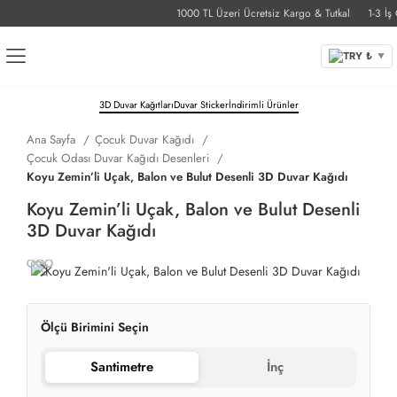
1000 TL Üzeri Ücretsiz Kargo & Tutkal
1-3 İş G
TRY ₺
▼
3D Duvar Kağıtları
Duvar Sticker
İndirimli Ürünler
Ana Sayfa
Çocuk Duvar Kağıdı
Çocuk Odası Duvar Kağıdı Desenleri
Koyu Zemin’li Uçak, Balon ve Bulut Desenli 3D Duvar Kağıdı
Koyu Zemin’li Uçak, Balon ve Bulut Desenli
3D Duvar Kağıdı
Ölçü Birimini Seçin
Santimetre
İnç