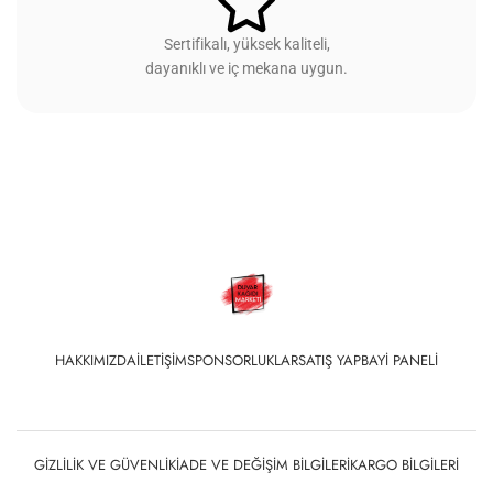
Sertifikalı, yüksek kaliteli,
dayanıklı ve iç mekana uygun.
HAKKIMIZDA
İLETIŞIM
SPONSORLUKLAR
SATIŞ YAP
BAYI PANELI
GIZLILIK VE GÜVENLIK
İADE VE DEĞIŞIM BILGILERI
KARGO BILGILERI
KIŞISEL VERILERIN KORUNMASI
MESAFELI SATIŞ SÖZLEŞMESI