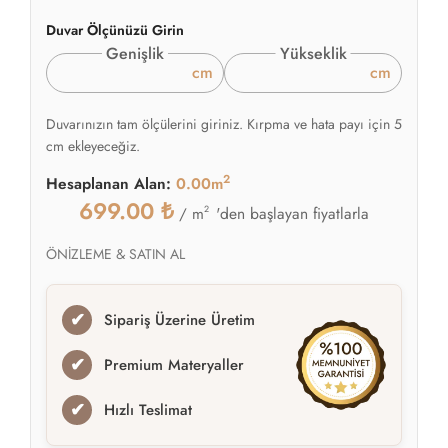
Duvar Ölçünüzü Girin
Genişlik
Yükseklik
cm
cm
Duvarınızın tam ölçülerini giriniz. Kırpma ve hata payı için 5
cm ekleyeceğiz.
2
Hesaplanan Alan:
0.00m
699.00
₺
2
'den başlayan fiyatlarla
/ m
ÖNİZLEME & SATIN AL
✔
Sipariş Üzerine Üretim
✔
Premium Materyaller
✔
Hızlı Teslimat