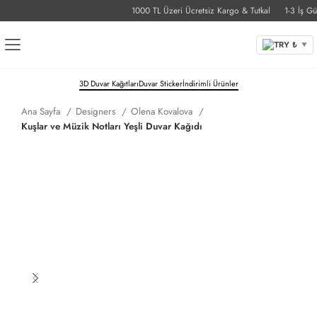
1000 TL Üzeri Ücretsiz Kargo & Tutkal
1-3 İş Günü
TRY ₺
▼
3D Duvar Kağıtları
Duvar Sticker
İndirimli Ürünler
Ana Sayfa
Designers
Olena Kovalova
Kuşlar ve Müzik Notları Yeşli Duvar Kağıdı