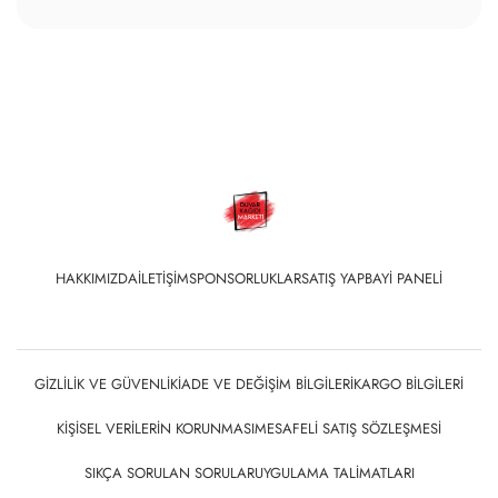
HAKKIMIZDA
İLETIŞIM
SPONSORLUKLAR
SATIŞ YAP
BAYI PANELI
GIZLILIK VE GÜVENLIK
İADE VE DEĞIŞIM BILGILERI
KARGO BILGILERI
KIŞISEL VERILERIN KORUNMASI
MESAFELI SATIŞ SÖZLEŞMESI
SIKÇA SORULAN SORULAR
UYGULAMA TALIMATLARI