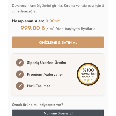
Duvarınızın tam ölçülerini giriniz. Kırpma ve hata payı için 5
cm ekleyeceğiz.
2
Hesaplanan Alan:
0.00m
999.00
₺
2
'den başlayan fiyatlarla
/ m
ÖNİZLEME & SATIN AL
✔
Sipariş Üzerine Üretim
✔
Premium Materyaller
✔
Hızlı Teslimat
Örnek ürüne mi ihtiyacınız var?
Numune Sipariş Et