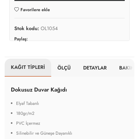
Favorilere ekle
Stok kodu:
OL1054
Paylaş:
KAĞIT TİPLERİ
ÖLÇÜ
DETAYLAR
BAKIM V
Dokusuz Duvar Kağıdı
Elyaf Tabanlı
180gr/m2
PVC İçermez
Silinebilir ve Güneşe Dayanıklı