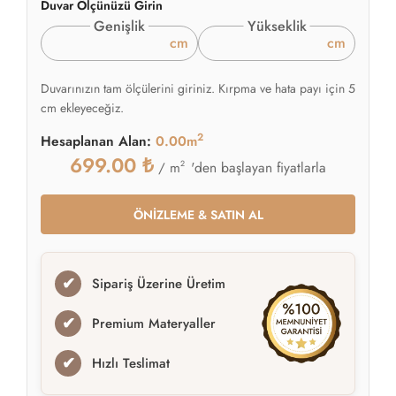
Duvar Ölçünüzü Girin
Genişlik
Yükseklik
cm
cm
Duvarınızın tam ölçülerini giriniz. Kırpma ve hata payı için 5
cm ekleyeceğiz.
2
Hesaplanan Alan:
0.00m
699.00
₺
2
'den başlayan fiyatlarla
/ m
ÖNİZLEME & SATIN AL
✔
Sipariş Üzerine Üretim
✔
Premium Materyaller
✔
Hızlı Teslimat