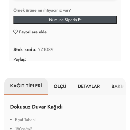
Örnek ürüne mi ihtiyacınız var?
Numune Sipariş Et
Favorilere ekle
Stok kodu:
YZ1089
Paylaş:
KAĞIT TİPLERİ
ÖLÇÜ
DETAYLAR
BAKIM V
Dokusuz Duvar Kağıdı
Elyaf Tabanlı
180gr/m2