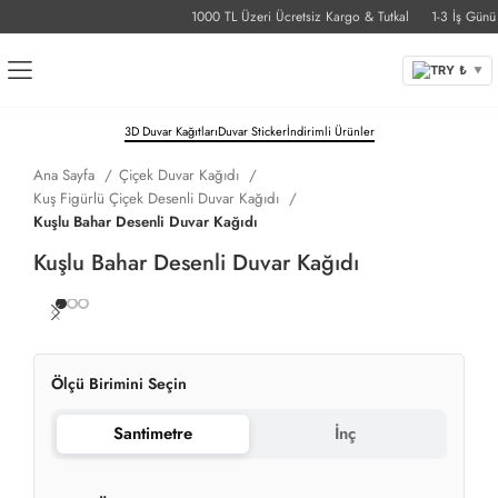
1000 TL Üzeri Ücretsiz Kargo & Tutkal
1-3 İş Günü Te
TRY ₺
▼
3D Duvar Kağıtları
Duvar Sticker
İndirimli Ürünler
Ana Sayfa
Çiçek Duvar Kağıdı
Kuş Figürlü Çiçek Desenli Duvar Kağıdı
Kuşlu Bahar Desenli Duvar Kağıdı
Kuşlu Bahar Desenli Duvar Kağıdı
Ölçü Birimini Seçin
Santimetre
İnç