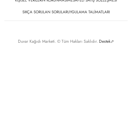
KIŞISEL VERILERIN KORUNMASI
MESAFELI SATIŞ SÖZLEŞMESI
SIKÇA SORULAN SORULAR
UYGULAMA TALIMATLARI
Duvar Kağıdı Marketi. © Tüm Hakları Saklıdır.
Destek⬀