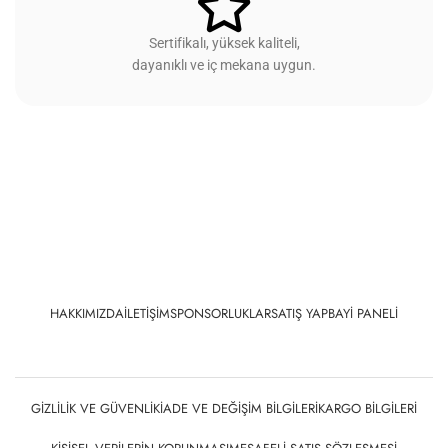
Sertifikalı, yüksek kaliteli,
dayanıklı ve iç mekana uygun.
HAKKIMIZDA
İLETIŞIM
SPONSORLUKLAR
SATIŞ YAP
BAYI PANELI
GIZLILIK VE GÜVENLIK
İADE VE DEĞIŞIM BILGILERI
KARGO BILGILERI