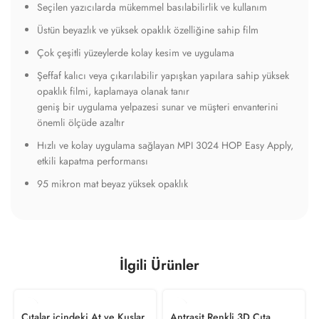
İlgili Ürünler
Çıtalar içindeki At ve Kuşlar
Antrasit Renkli 3D Çıta
3D Duvar Kağıdı
Görünümlü Duvar Kağıdı
699.00
₺
/ m
2
699.00
₺
/ m
2