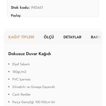
Silinebilir ve Güneşe Dayanıklı
Canlı Renkler
Parça Genişliği 100-105cm'dir
Renkler Yarı Mattır
Tutkal Gereklidir
Kolaylıkla Sökülebilir
A Sınıfı Yangına Dayanıklı
Dokulu Duvar Kağıdı
Elyaf Tabanlı
220gr/m2
PVC İçermez
Silinebilir ve Güneşe Dayanıklı
Yarı Mat Yüzekli