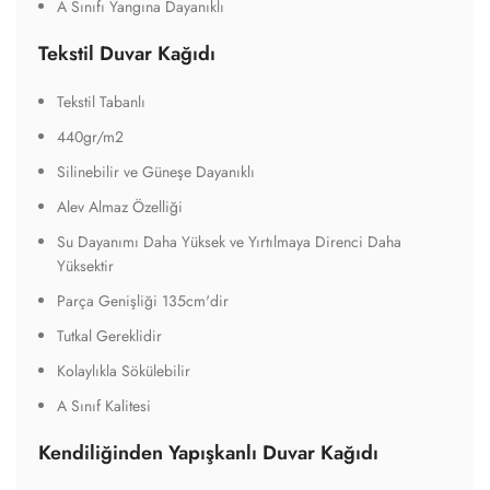
A Sınıf Kalitesi
Kendiliğinden Yapışkanlı Duvar Kağıdı
Seçilen yazıcılarda mükemmel basılabilirlik ve kullanım
Üstün beyazlık ve yüksek opaklık özelliğine sahip film
Çok çeşitli yüzeylerde kolay kesim ve uygulama
Şeffaf kalıcı veya çıkarılabilir yapışkan yapılara sahip yüksek
opaklık filmi, kaplamaya olanak tanır
geniş bir uygulama yelpazesi sunar ve müşteri envanterini
önemli ölçüde azaltır
Hızlı ve kolay uygulama sağlayan MPI 3024 HOP Easy Apply,
etkili kapatma performansı
95 mikron mat beyaz yüksek opaklık