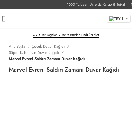
1000 TL Üzeri Ücretsiz Kargo & Tutkal
1-3
TRY ₺
▼
3D Duvar Kağıtları
Duvar Sticker
İndirimli Ürünler
Ana Sayfa
Çocuk Duvar Kağıdı
Süper Kahraman Duvar Kağıdı
Marvel Evreni Saldırı Zamanı Duvar Kağıdı
Marvel Evreni Saldırı Zamanı Duvar Kağıdı
Ölçü Birimini Seçin
Santimetre
İnç