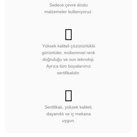
dayanıklı ve iç mekana
uygun.
HAKKIMIZDA
İLETIŞIM
SPONSORLUKLAR
SATIŞ YAP
BAYI PANELI
GIZLILIK VE GÜVENLIK
İADE VE DEĞIŞIM BILGILERI
KARGO BILGILERI
KIŞISEL VERILERIN KORUNMASI
MESAFELI SATIŞ SÖZLEŞMESI