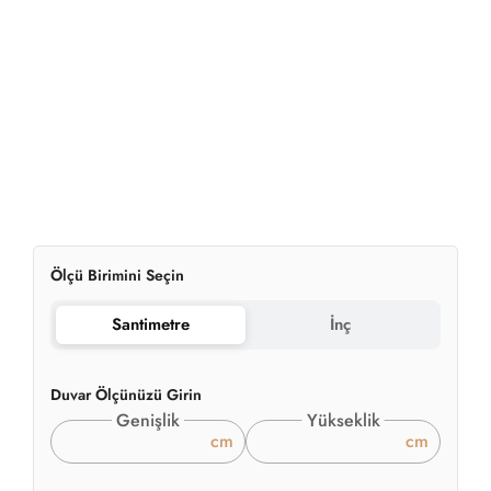
Duvar Ölçünüzü Girin
Genişlik
Yükseklik
cm
cm
Duvarınızın tam ölçülerini giriniz. Kırpma ve hata payı için 5
cm ekleyeceğiz.
2
Hesaplanan Alan:
0.00m
699.00
₺
2
'den başlayan fiyatlarla
/ m
✔
Sipariş Üzerine Üretim
✔
Premium Materyaller
✔
Hızlı Teslimat
Örnek ürüne mi ihtiyacınız var?