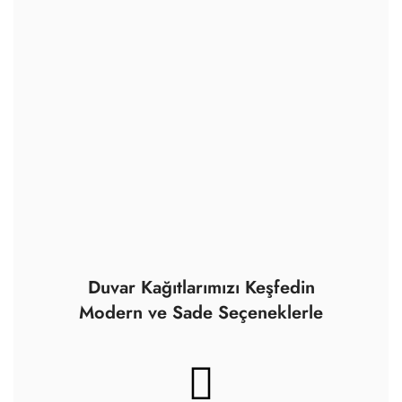
Sadece çevre dostu
malzemeler kullanıyoruz.
Yüksek kaliteli çözünürlüklü
görüntüler, mükemmel renk
doğruluğu ve son teknoloji.
Ayrıca tüm boyalarımız
sertifikalıdır.
Sertifikalı, yüksek kaliteli,