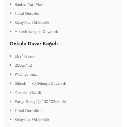
Parça Genişliği 100-102cm'dir
Tutkal Gereklidir
Kolaylıkla Sökülebilir
A Sınıfı Yangına Dayanıklı
Tekstil Duvar Kağıdı
Tekstil Tabanlı
440gr/m2
Silinebilir ve Güneşe Dayanıklı
Alev Almaz Özelliği
Su Dayanımı Daha Yüksek ve Yırtılmaya Direnci Daha
Yüksektir
Parça Genişliği 135cm'dir
Tutkal Gereklidir
Kolaylıkla Sökülebilir