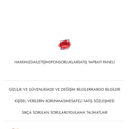
HAKKIMIZDA
İLETIŞIM
SPONSORLUKLAR
SATIŞ YAP
BAYI PANELI
GIZLILIK VE GÜVENLIK
İADE VE DEĞIŞIM BILGILERI
KARGO BILGILERI
KIŞISEL VERILERIN KORUNMASI
MESAFELI SATIŞ SÖZLEŞMESI
SIKÇA SORULAN SORULAR
UYGULAMA TALIMATLARI