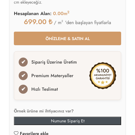
cm ekleyeceğiz.
2
Hesaplanan Alan:
0.00m
699.00
₺
2
'den başlayan fiyatlarla
/ m
ÖNİZLEME & SATIN AL
✔
Sipariş Üzerine Üretim
✔
Premium Materyaller
✔
Hızlı Teslimat
Örnek ürüne mi ihtiyacınız var?
Numune Sipariş Et
Favorilere ekle