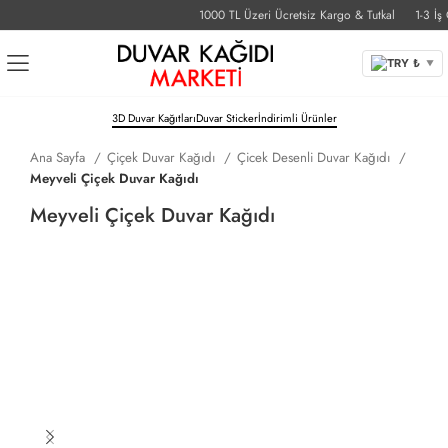
1000 TL Üzeri Ücretsiz Kargo & Tutkal
1-3 İş Gü
TRY ₺
▼
3D Duvar Kağıtları
Duvar Sticker
İndirimli Ürünler
Ana Sayfa
Çiçek Duvar Kağıdı
Çicek Desenli Duvar Kağıdı
Meyveli Çiçek Duvar Kağıdı
Meyveli Çiçek Duvar Kağıdı