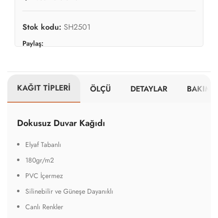
Stok kodu:
SH2501
Paylaş:
KAĞIT TİPLERİ
ÖLÇÜ
DETAYLAR
BAKIM V
Dokusuz Duvar Kağıdı
Elyaf Tabanlı
180gr/m2
PVC İçermez
Silinebilir ve Güneşe Dayanıklı
Canlı Renkler