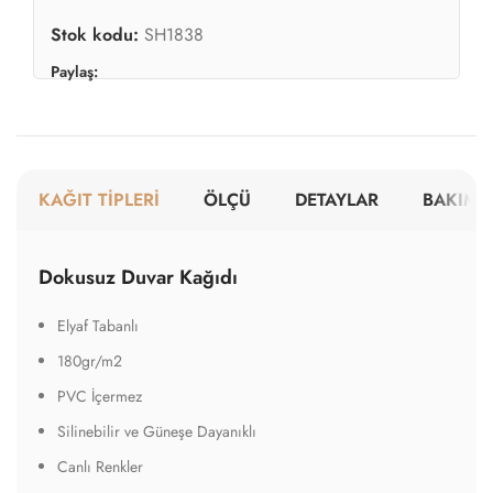
Stok kodu:
SH1838
Paylaş:
KAĞIT TİPLERİ
ÖLÇÜ
DETAYLAR
BAKIM V
Dokusuz Duvar Kağıdı
Elyaf Tabanlı
180gr/m2
PVC İçermez
Silinebilir ve Güneşe Dayanıklı
Canlı Renkler