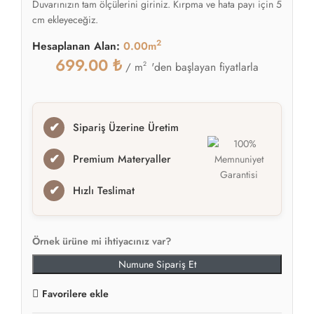
Duvarınızın tam ölçülerini giriniz. Kırpma ve hata payı için 5
cm ekleyeceğiz.
2
Hesaplanan Alan:
0.00m
699.00
₺
2
'den başlayan fiyatlarla
/ m
✔
Sipariş Üzerine Üretim
✔
Premium Materyaller
✔
Hızlı Teslimat
Örnek ürüne mi ihtiyacınız var?
Numune Sipariş Et
Favorilere ekle