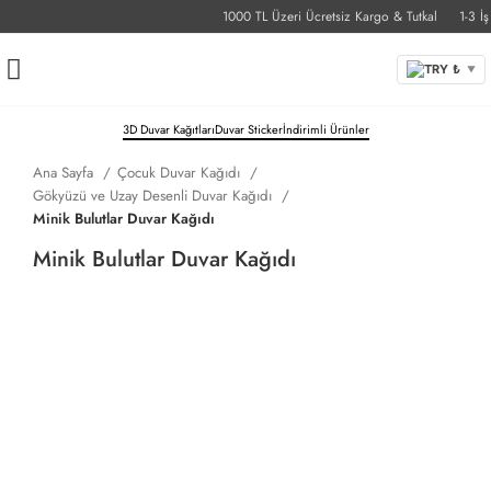
1000 TL Üzeri Ücretsiz Kargo & Tutkal
1-3 İş G
TRY ₺
▼
3D Duvar Kağıtları
Duvar Sticker
İndirimli Ürünler
Ana Sayfa
Çocuk Duvar Kağıdı
Gökyüzü ve Uzay Desenli Duvar Kağıdı
Minik Bulutlar Duvar Kağıdı
Minik Bulutlar Duvar Kağıdı