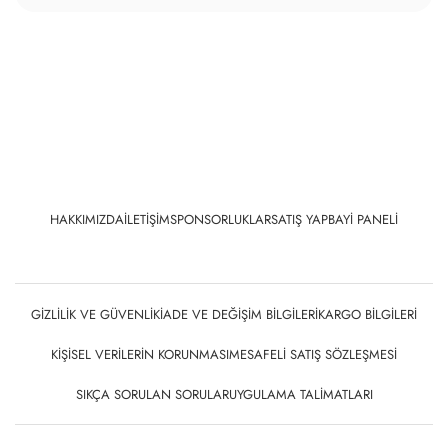
HAKKIMIZDA
İLETIŞIM
SPONSORLUKLAR
SATIŞ YAP
BAYI PANELI
GIZLILIK VE GÜVENLIK
İADE VE DEĞIŞIM BILGILERI
KARGO BILGILERI
KIŞISEL VERILERIN KORUNMASI
MESAFELI SATIŞ SÖZLEŞMESI
SIKÇA SORULAN SORULAR
UYGULAMA TALIMATLARI