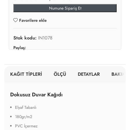
Numune Sipariş Et
Favorilere ekle
Stok kodu:
IN1078
Paylaş:
KAĞIT TİPLERİ
ÖLÇÜ
DETAYLAR
BAKIM V
Dokusuz Duvar Kağıdı
Elyaf Tabanlı
180gr/m2
PVC İçermez