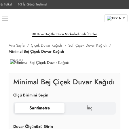
Tutkal
1-3 İş Günü Teslimat
TRY ₺
▼
3D Duvar Kağıtları
Duvar Sticker
İndirimli Ürünler
Ana Sayfa
Çiçek Duvar Kağıdı
Soft Çiçek Duvar Kağıdı
Minimal Bej Çiçek Duvar Kağıdı
Minimal Bej Çiçek Duvar Kağıdı
Ölçü Birimini Seçin
Santimetre
İnç
Duvar Ölçünüzü Girin