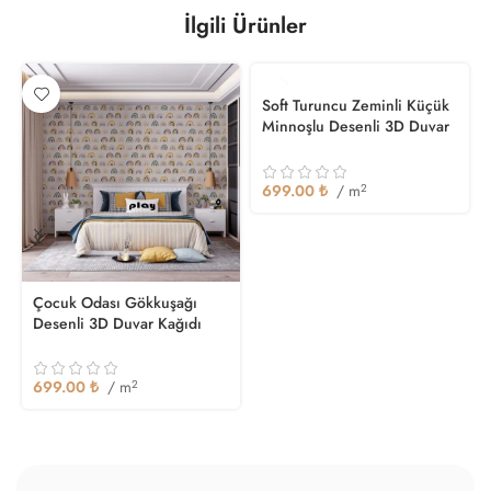
İlgili Ürünler
Soft Turuncu Zeminli Küçük
Minnoşlu Desenli 3D Duvar
Kağıdı
699.00
₺
/ m
2
Çocuk Odası Gökkuşağı
Desenli 3D Duvar Kağıdı
699.00
₺
/ m
2