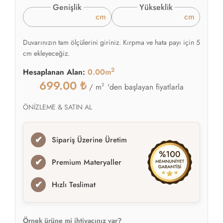
Genişlik
Yükseklik
cm
cm
Duvarınızın tam ölçülerini giriniz. Kırpma ve hata payı için 5
cm ekleyeceğiz.
2
Hesaplanan Alan:
0.00m
699.00
₺
2
'den başlayan fiyatlarla
/ m
ÖNİZLEME & SATIN AL
✔
Sipariş Üzerine Üretim
✔
Premium Materyaller
✔
Hızlı Teslimat
Örnek ürüne mi ihtiyacınız var?