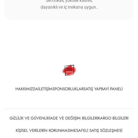
Sertifikalı, yüksek kaliteli,
dayanıklı ve iç mekana uygun.
HAKKIMIZDA
İLETIŞIM
SPONSORLUKLAR
SATIŞ YAP
BAYI PANELI
GIZLILIK VE GÜVENLIK
İADE VE DEĞIŞIM BILGILERI
KARGO BILGILERI
KIŞISEL VERILERIN KORUNMASI
MESAFELI SATIŞ SÖZLEŞMESI