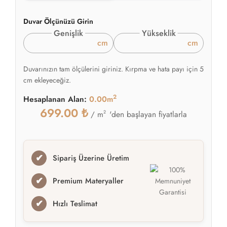
Duvar Ölçünüzü Girin
Genişlik
Yükseklik
cm
cm
Duvarınızın tam ölçülerini giriniz. Kırpma ve hata payı için 5
cm ekleyeceğiz.
2
Hesaplanan Alan:
0.00m
699.00
₺
2
'den başlayan fiyatlarla
/ m
✔
Sipariş Üzerine Üretim
✔
Premium Materyaller
✔
Hızlı Teslimat