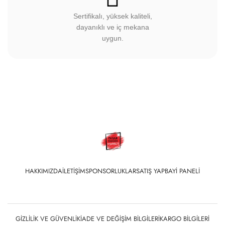
Sertifikalı, yüksek kaliteli,
dayanıklı ve iç mekana
uygun.
HAKKIMIZDA
İLETIŞIM
SPONSORLUKLAR
SATIŞ YAP
BAYI PANELI
GIZLILIK VE GÜVENLIK
İADE VE DEĞIŞIM BILGILERI
KARGO BILGILERI