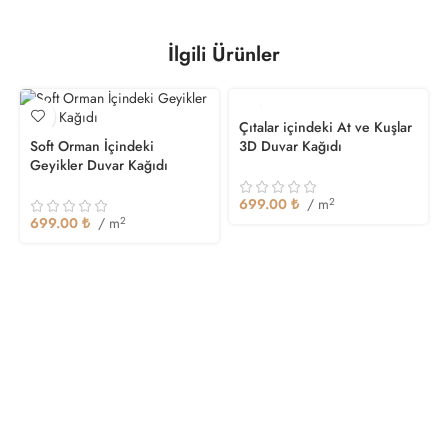
İlgili Ürünler
Çıtalar içindeki At ve Kuşlar
Soft Orman İçindeki
3D Duvar Kağıdı
Geyikler Duvar Kağıdı
699.00
₺
/ m
2
699.00
₺
/ m
2