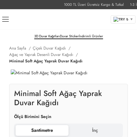
1000 TL Üzeri Ücretsiz Kargo & Tutkal
1-3 İş 
TRY ₺
▼
3D Duvar Kağıtları
Duvar Sticker
İndirimli Ürünler
Ana Sayfa
Çiçek Duvar Kağıdı
Ağaç ve Yaprak Desenli Duvar Kağıdı
Minimal Soft Ağaç Yaprak Duvar Kağıdı
Minimal Soft Ağaç Yaprak
Duvar Kağıdı
Ölçü Birimini Seçin
Santimetre
İnç