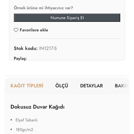
Örnek ürüne mi ihtiyacınız var?
Numune Sipariş Et
Favorilere ekle
Stok kodu:
IN1217-S
Paylaş:
KAĞIT TİPLERİ
ÖLÇÜ
DETAYLAR
BAKIM V
Dokusuz Duvar Kağıdı
Elyaf Tabanlı
180gr/m2