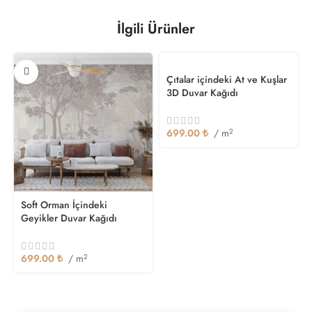
İlgili Ürünler
Çıtalar içindeki At ve Kuşlar
3D Duvar Kağıdı
699.00
₺
/ m
2
Soft Orman İçindeki
Geyikler Duvar Kağıdı
699.00
₺
/ m
2