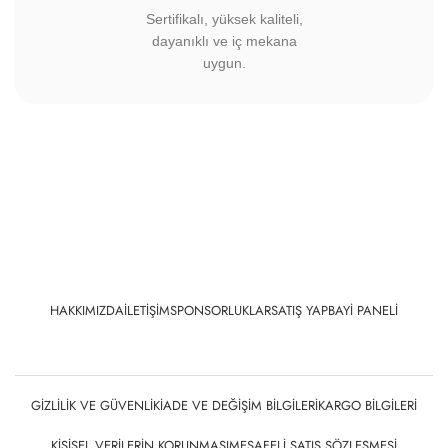
Sertifikalı, yüksek kaliteli,
dayanıklı ve iç mekana
uygun.
HAKKIMIZDA
İLETIŞIM
SPONSORLUKLAR
SATIŞ YAP
BAYI PANELI
GIZLILIK VE GÜVENLIK
İADE VE DEĞIŞIM BILGILERI
KARGO BILGILERI
KIŞISEL VERILERIN KORUNMASI
MESAFELI SATIŞ SÖZLEŞMESI