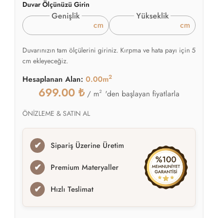
Duvar Ölçünüzü Girin
Genişlik
Yükseklik
cm
cm
Duvarınızın tam ölçülerini giriniz. Kırpma ve hata payı için 5
cm ekleyeceğiz.
2
Hesaplanan Alan:
0.00m
699.00
₺
2
'den başlayan fiyatlarla
/ m
ÖNİZLEME & SATIN AL
✔
Sipariş Üzerine Üretim
✔
Premium Materyaller
✔
Hızlı Teslimat