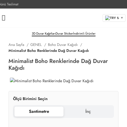
ü Teslimat
TRY ₺
▼
3D Duvar Kağıtları
Duvar Sticker
İndirimli Ürünler
Ana Sayfa
GENEL
Boho Duvar Kağıdı
Minimalist Boho Renklerinde Dağ Duvar Kağıdı
Minimalist Boho Renklerinde Dağ Duvar
Kağıdı
Ölçü Birimini Seçin
Santimetre
İnç