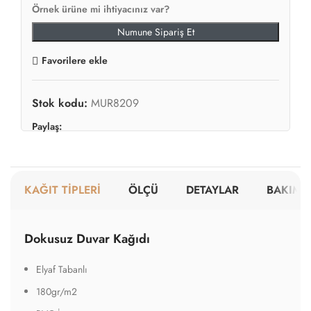
Örnek ürüne mi ihtiyacınız var?
Numune Sipariş Et
Favorilere ekle
Stok kodu:
MUR8209
Paylaş:
KAĞIT TİPLERİ
ÖLÇÜ
DETAYLAR
BAKIM V
Dokusuz Duvar Kağıdı
Elyaf Tabanlı
180gr/m2