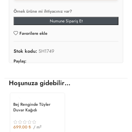
Örnek ürüne mi ihtiyacınız var?
Numune Sipariş Et
Favorilere ekle
Stok kodu:
SH1749
Paylaş:
Hoşunuza gidebilir…
Bej Renginde Tüyler
Duvar Kağıdı
699.00
₺
/ m
2