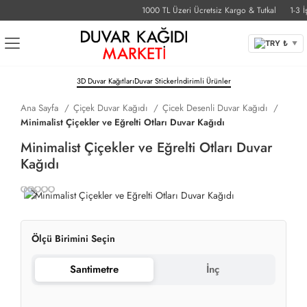
1000 TL Üzeri Ücretsiz Kargo & Tutkal
1-3 İş G
TRY ₺
▼
3D Duvar Kağıtları
Duvar Sticker
İndirimli Ürünler
Ana Sayfa
Çiçek Duvar Kağıdı
Çicek Desenli Duvar Kağıdı
Minimalist Çiçekler ve Eğrelti Otları Duvar Kağıdı
Minimalist Çiçekler ve Eğrelti Otları Duvar
Kağıdı
Ölçü Birimini Seçin
Santimetre
İnç