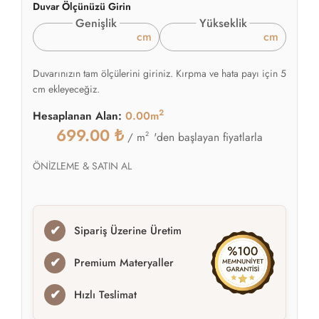
Duvar Ölçünüzü Girin
Genişlik
Yükseklik
cm
cm
Duvarınızın tam ölçülerini giriniz. Kırpma ve hata payı için 5
cm ekleyeceğiz.
2
Hesaplanan Alan:
0.00m
699.00
₺
2
'den başlayan fiyatlarla
/ m
ÖNİZLEME & SATIN AL
✔
Sipariş Üzerine Üretim
✔
Premium Materyaller
✔
Hızlı Teslimat