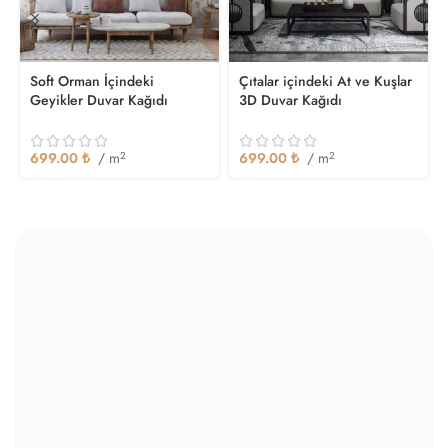
Soft Orman İçindeki
Çıtalar içindeki At ve Kuşlar
Geyikler Duvar Kağıdı
3D Duvar Kağıdı
699.00
₺
/ m
2
699.00
₺
/ m
2