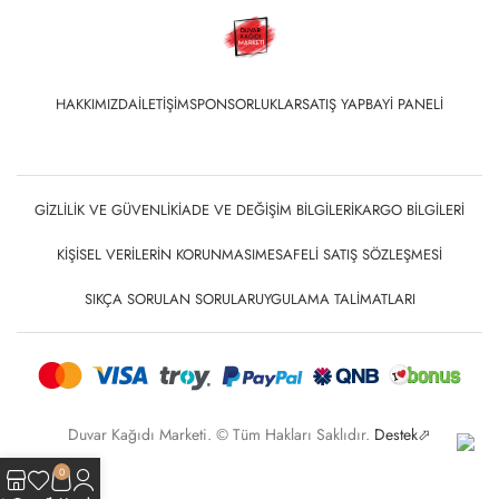
HAKKIMIZDA
İLETIŞIM
SPONSORLUKLAR
SATIŞ YAP
BAYI PANELI
GIZLILIK VE GÜVENLIK
İADE VE DEĞIŞIM BILGILERI
KARGO BILGILERI
KIŞISEL VERILERIN KORUNMASI
MESAFELI SATIŞ SÖZLEŞMESI
SIKÇA SORULAN SORULAR
UYGULAMA TALIMATLARI
Duvar Kağıdı Marketi. © Tüm Hakları Saklıdır.
Destek⬀
0