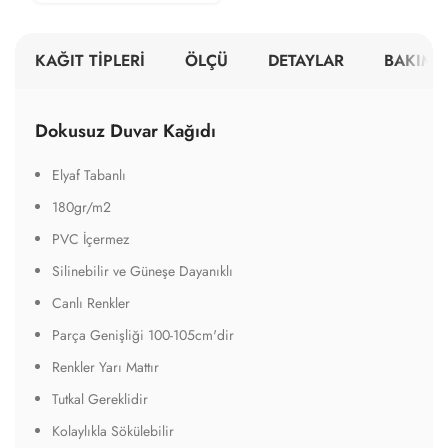
KAĞIT TİPLERİ
ÖLÇÜ
DETAYLAR
BAKIM V
Dokusuz Duvar Kağıdı
Elyaf Tabanlı
180gr/m2
PVC İçermez
Silinebilir ve Güneşe Dayanıklı
Canlı Renkler
Parça Genişliği 100-105cm'dir
Renkler Yarı Mattır
Tutkal Gereklidir
Kolaylıkla Sökülebilir